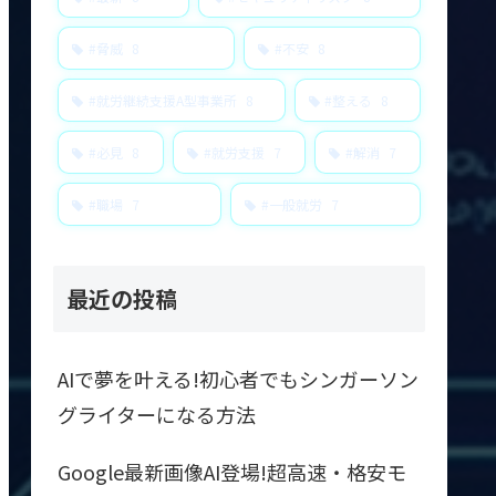
#脅威
8
#不安
8
#就労継続支援A型事業所
8
#整える
8
#必見
8
#就労支援
7
#解消
7
#職場
7
#一般就労
7
最近の投稿
AIで夢を叶える!初心者でもシンガーソン
グライターになる方法
Google最新画像AI登場!超高速・格安モ