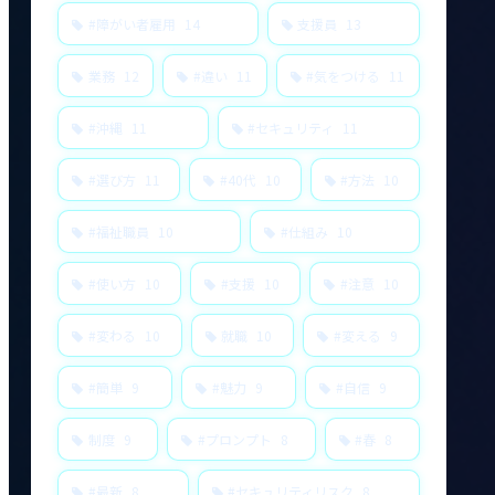
#障がい者雇用
14
支援員
13
業務
12
#違い
11
#気をつける
11
#沖縄
11
#セキュリティ
11
#選び方
11
#40代
10
#方法
10
#福祉職員
10
#仕組み
10
#使い方
10
#支援
10
#注意
10
#変わる
10
就職
10
#変える
9
#簡単
9
#魅力
9
#自信
9
制度
9
#プロンプト
8
#春
8
#最新
8
#セキュリティリスク
8