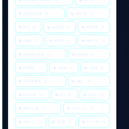
A型就労支援
43
#初心者
35
解説
29
#利用者
28
#支援員
28
#福祉
25
利用者
25
#働き方
24
#A型就労支援
23
#生成AI
22
#事業所
21
#仕事
21
#活用
20
#A型事業所
20
#働く
20
#2026年
18
#心
18
#未来
18
#障がい者
17
#メリット
17
#障がい
15
#企業
15
#うつ病
14