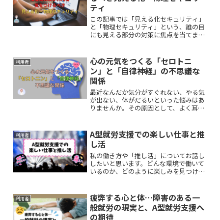
ティ
この記事では「見える化セキュリティ」
と「物理セキュリティ」という、誰の目
にも見える部分の対策に焦点を当てま
す。福祉施設や事業所で安心して業務に
取り組める環境を作るため、今日からで
きる具体的な取り組みを分かりやすく解
心の元気をつくる「セロトニ
利用者
説します。
ン」と「自律神経」の不思議な
関係
最近なんだか気分がすぐれない、やる気
が出ない、体がだるいといった悩みはあ
りませんか。その原因として、よく耳に
するのがセロトニンや自律神経という言
葉です。本記事では、私たちの心の安定
と体の調子を整えるこの二つについて解
A型就労支援での楽しい仕事と推
利用者
説します。
し活
私の働き方や「推し活」についてお話し
したいと思います。どんな環境で働いて
いるのか、どのように楽しみを見つけて
いるのかを体験を交えながらご紹介しま
す！
疲弊する心と体…障害のある一
利用者
般就労の現実と、A型就労支援へ
の期待