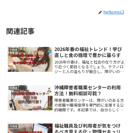
hellomss3
関連記事
2026年春の福祉トレンド！学び
利用者
直しと食の循環で豊かに暮らす
2026年の春は、福祉と社会の在り方がよ
り近づく節目となるでしょう。テクノロ
ジーと人の温もりが融合し、障がいの有
無や年齢を問わず誰もが活躍できる環境
が広がっています。本記事では、こうし
た最新トレンドと社会の変化を分かりや
沖縄障害者職業センターの利用
利用者
すく解説します。
方法！無料相談可能？
障害者職業センターは、障がいのある方
の就職や職場復帰を専門的に支援する公
的機関です。本記事では、自分らしく働
くための第一歩として、支援内容や利用
の流れをわかりやすく解説します。
福祉職員及び利用者が気をつけ
利用者
るべき見える化・物理セキュリ