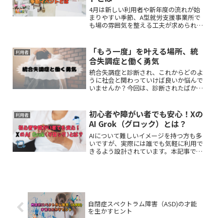
4月は新しい利用者や新年度の流れが始
まりやすい季節、A型就労支援事業所で
も場の雰囲気を整える工夫が求められま
す。そこで役立つのが、季節感を取り入
れた行事企画です。この記事では、4月
の季節イベントを支援に活かす考え方と
「もう一度」を叶える場所、統
利用者
実践例を解説します。
合失調症と働く勇気
統合失調症と診断され、これからどのよ
うに社会と関わっていけば良いか悩んで
いませんか？今回は、診断されたばかり
の方に向けて、病気についての理解と、
A型事業所がどのように働く勇気を育む
場所となるのかについてお伝えします。
初心者や障がい者でも安心！Xの
利用者
AI Grok（グロック）とは？
AIについて難しいイメージを持つ方も多
いですが、実際には誰でも気軽に利用で
きるよう設計されています。本記事で
は、XのAI Grok（グロック）の仕組みや
特徴について、初心者や障がい者へのメ
リットや福祉分野での応用も含めて紹介
します。
自閉症スペクトラム障害（ASD)の才能
を生かすヒント