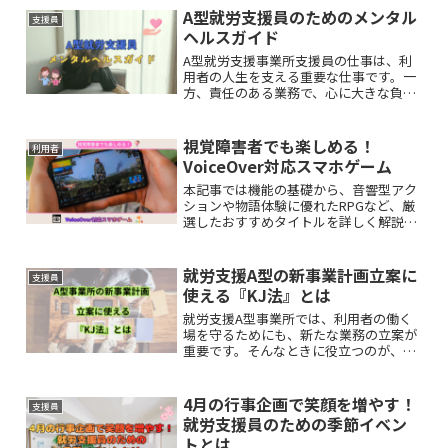
A型就労支援員のためのメンタル
支援員
ヘルスガイド
A型就労支援事業所支援員の仕事は、利
用者の人生を支える重要な仕事です。一
方、責任のある業務で、心に大きな負担
を抱えることがあるかもしれません。本
記事では、A型就労支援員が抱えがちな
精神的負担と、その具体的な対策につい
視覚障害者でも楽しめる！
利用者
て解説します。
VoiceOver対応スマホゲーム
本記事では機能の基礎から、音響型アク
ションや物語体験に優れたRPGなど、厳
選したおすすめタイトルを詳しく解説し
ます。
就労支援A型の新事業計画立案に
支援員
使える『KJ法』とは
就労支援A型事業所では、利用者の働く
場を守るためにも、新たな業務の立案が
重要です。そんなときに役立つのが、情
報を整理しながらアイデアを引き出す
「KJ法」という思考法です。本記事では
その基本と活用法を、わかりやすくご紹
4月の行事企画で笑顔を増やす！
支援員
介します。
就労支援員のための季節イベン
トとは