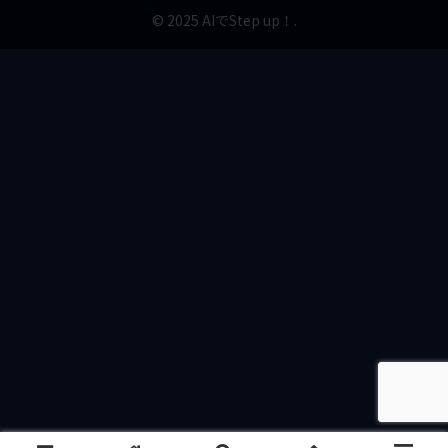
© 2025 AIでStep up！.