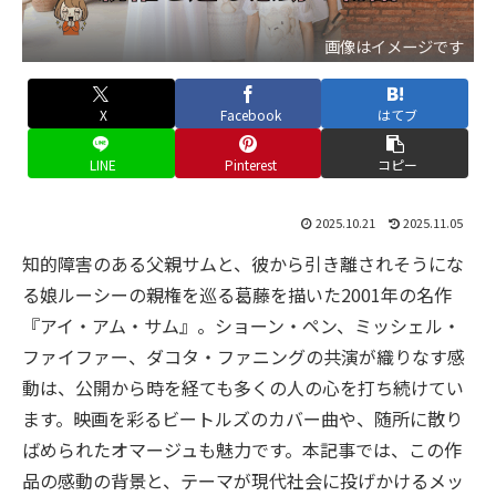
画像はイメージです
X
Facebook
はてブ
LINE
Pinterest
コピー
2025.10.21
2025.11.05
知的障害のある父親サムと、彼から引き離されそうにな
る娘ルーシーの親権を巡る葛藤を描いた2001年の名作
『アイ・アム・サム』。ショーン・ペン、ミッシェル・
ファイファー、ダコタ・ファニングの共演が織りなす感
動は、公開から時を経ても多くの人の心を打ち続けてい
ます。映画を彩るビートルズのカバー曲や、随所に散り
ばめられたオマージュも魅力です。本記事では、この作
品の感動の背景と、テーマが現代社会に投げかけるメッ