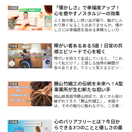
を愛する勇気」や、多様な個性が輝く社
会の大切さについてやさしくご紹介しま
「懐かしさ」で幸福度アップ！
利用者
す。
心を癒やすノスタルジーの効果
ふと昔の楽しい思い出が蘇り、胸がじん
わり熱くなることはありませんか。懐か
しさには幸福感を高める素晴らしい力が
あります。本記事では、障がいによる不
安や孤独を感じる方にも役立つように、
このノスタルジーの心の仕組みを紐解き
障がい者あるある5選！日常の共
利用者
ます。
感エピソードで心を軽く
障がいを抱えて生活していると、「これ
って私だけ？」と感じる独特の瞬間が
多々あります。クスッと笑えるエピソー
ドから、少し切ない瞬間まで、共有する
ことで心が軽くなるかもしれません。本
記事では、障がい者あるある５選を詳し
勝山竹細工の伝統を未来へ！A型
利用者
く紹介します。
事業所が生む新たな担い手
岡山県真庭市勝山地区で、古くから受け
継がれてきた「勝山竹細工」。本稿で
は、そのの魅力に触れながら、この素晴
らしい伝統を未来へと繋ぐ新たな担い手
となり得る就労支援A型事業所の可能性
についてご紹介します。
心のバリアフリーとは？今日か
利用者
らできる3つのことと優しさの届