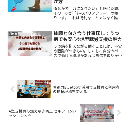
け方
街なかで「力になりたい」と感じた時、
その一歩が「心のバリアフリー」の始ま
りです。これは特別なことではなく誰も
が心地よく過ごすための大切な意識で
す。本記事では、今日から実践できる小
さな習慣と、社会をラクにする優しさの
体調と向き合う仕事探し：うつ
利用者
ヒントをご紹介します。
病でも安心なA型就労支援の魅力
うつ病を抱えながら働くことには、不安
や困難がつきもの。しかし、自分のペー
スで働ける環境があれば自信を取り戻せ
ることも。この記事では、A型就労支援
の特徴や魅力を通して、心と体の調子と
向き合いながら安心して働くためのヒン
トをお伝えします。
省電力Bluetooth活用で支援員と利用者
の福祉現場を変える！
A型支援員の燃え尽き防止 セルフコンパ
ッション入門