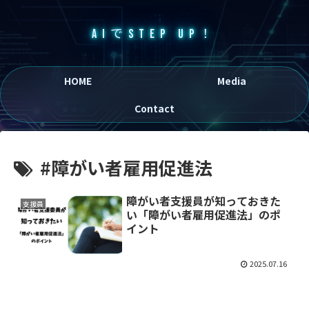
AIでSTEP UP！
HOME
Media
Contact
#障がい者雇用促進法
障がい者支援員が知っておきた
支援員
い「障がい者雇用促進法」のポ
イント
2025.07.16