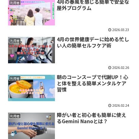
4月の春風を感じる簡単で安全な
利用者
屋外プログラム
2026.03.23
4月の世界健康デーに始める忙し
利用者
い人の簡単セルフケア術
2026.02.26
朝のコーンスープで代謝UP！心
利用者
と体を整える簡単メンタルケア
習慣
2026.02.24
障がい者と初心者も簡単に使え
利用者
るGemini Nanoとは？