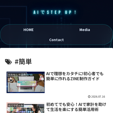
AIでSTEP UP！
HOME
Media
Contact
#簡単
AIで理想をカタチに!初心者でも
AIおもしろ活用
簡単に作れるZINE制作ガイド
2026.07.16
初めてでも安心！AIで家計を助け
AIでサポート
て生活を楽にする簡単活用術