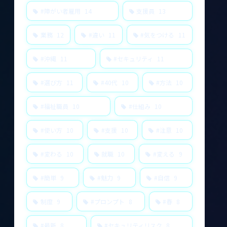
#障がい者雇用
14
支援員
13
業務
12
#違い
11
#気をつける
11
#沖縄
11
#セキュリティ
11
#選び方
11
#40代
10
#方法
10
#福祉職員
10
#仕組み
10
#使い方
10
#支援
10
#注意
10
#変わる
10
就職
10
#変える
9
#簡単
9
#魅力
9
#自信
9
制度
9
#プロンプト
8
#春
8
#最新
8
#セキュリティリスク
8