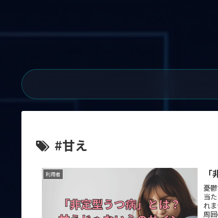
#甘え
「
利用者
憂鬱
当た
れま
周囲