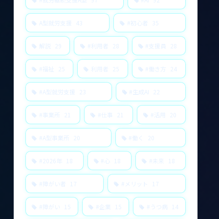
A型就労支援
43
#初心者
35
解説
29
#利用者
28
#支援員
28
#福祉
25
利用者
25
#働き方
24
#A型就労支援
23
#生成AI
22
#事業所
21
#仕事
21
#活用
20
#A型事業所
20
#働く
20
#2026年
18
#心
18
#未来
18
#障がい者
17
#メリット
17
#障がい
15
#企業
15
#うつ病
14