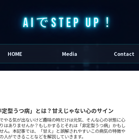
AIでSTEP UP！
HOME
Media
Contact
非定型うつ病」とは？甘えじゃない心のサイン
でやる気が出ないけど趣味の時だけは元気、そんな心の状態に心
りはありませんか？もしかするとそれは「非定型うつ病」かもし
せん。本記事では、「甘え」と誤解されやすいこの病気の特徴や
の人ができることなどを解説していきます。