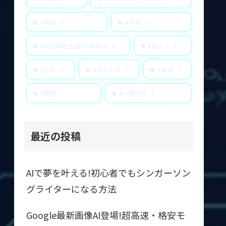
#脅威
8
#不安
8
#就労継続支援A型事業所
8
#整える
8
#必見
8
#就労支援
7
#解消
7
#職場
7
#一般就労
7
最近の投稿
AIで夢を叶える!初心者でもシンガーソン
グライターになる方法
Google最新画像AI登場!超高速・格安モ