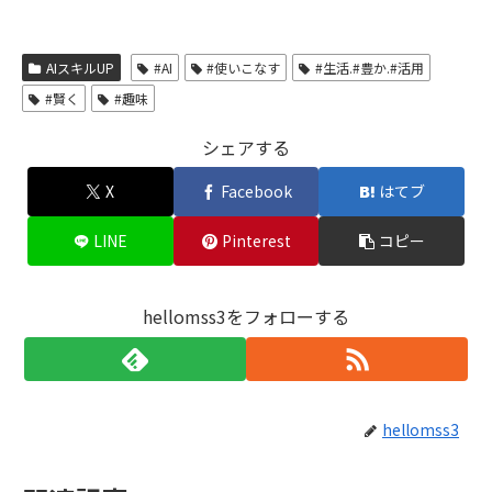
AIスキルUP
#AI
#使いこなす
#生活.#豊か.#活用
#賢く
#趣味
シェアする
X
Facebook
はてブ
LINE
Pinterest
コピー
hellomss3をフォローする
hellomss3