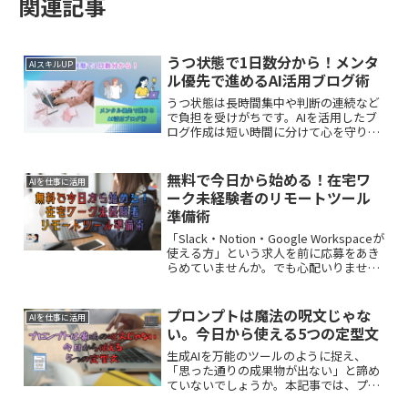
関連記事
うつ状態で1日数分から！メンタ
AIスキルUP
ル優先で進めるAI活用ブログ術
うつ状態は長時間集中や判断の連続など
で負担を受けがちです。AIを活用したブ
ログ作成は短い時間に分けて心を守りな
がら進める使い方が大切です。この記事
では、うつ傾向のあるAI初心者でも無理
を減らす取り入れやすい使い方を解説し
無料で今日から始める！在宅ワ
AIを仕事に活用
ます。
ーク未経験者のリモートツール
準備術
「Slack・Notion・Google Workspaceが
使える方」という求人を前に応募をあき
らめていませんか。でも心配いりませ
ん。この記事では、在宅ワーク未経験者
がリモートツールの使用実績を無料で作
る方法を見ていきます。
プロンプトは魔法の呪文じゃな
AIを仕事に活用
い。今日から使える5つの定型文
生成AIを万能のツールのように捉え、
「思った通りの成果物が出ない」と諦め
ていないでしょうか。本記事では、プロ
ンプトを「魔法の呪文」という誤解から