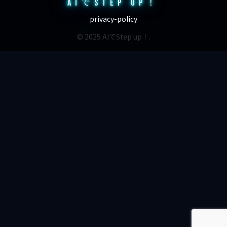
AIでSTEP UP！
privacy-policy
© 2025 AIでStep up！.