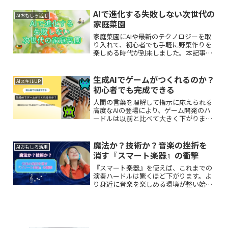
脱却させ、実務で即座に結果を出すため
の5つの論理的な定型文を提示します。
AIで進化する失敗しない次世代の
AIおもしろ活用
家庭菜園
家庭菜園にAIや最新のテクノロジーを取
り入れて、初心者でも手軽に野菜作りを
楽しめる時代が到来しました。本記事で
は、AIやセンサー、スマートプランター
などを活用した次世代の家庭菜園につい
て、その魅力や仕組みについて解説しま
生成AIでゲームがつくれるのか？
AIスキルUP
す。
初心者でも完成できる
人間の言葉を理解して指示に応えられる
高度なAIの登場により、ゲーム開発のハ
ードルは以前と比べて大きく下がりまし
た。本記事では、生成AIでゲームが作れ
る仕組みや、そのメリット・デメリット
について分かりやすく解説します。
魔法か？技術か？音楽の挫折を
AIおもしろ活用
消す『スマート楽器』の衝撃
『スマート楽器』を使えば、これまでの
演奏ハードルは驚くほど下がります。よ
り身近に音楽を楽しめる環境が整い始め
ているのです。本記事では、初心者から
経験者までを魅了するスマート楽器の最
新トレンドを徹底解説します。