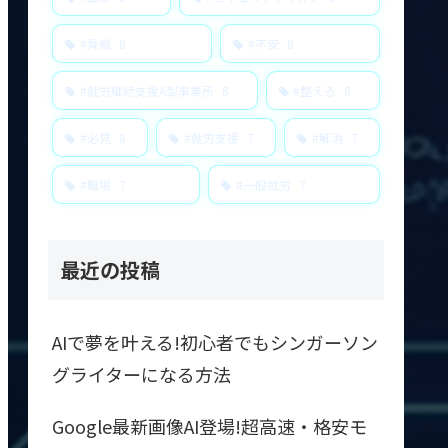
#脅威
8
#不安
8
#就労継続支援A型事業所
8
#整える
8
#必見
8
#就労支援
7
#解消
7
#職場
7
#一般就労
7
最近の投稿
AIで夢を叶える!初心者でもシンガーソン
グライターになる方法
Google最新画像AI登場!超高速・格安モ