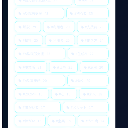
A型就労支援
43
#初心者
35
解説
29
#利用者
28
#支援員
28
#福祉
25
利用者
25
#働き方
24
#A型就労支援
23
#生成AI
22
#事業所
21
#仕事
21
#活用
20
#A型事業所
20
#働く
20
#2026年
18
#心
18
#未来
18
#障がい者
17
#メリット
17
#障がい
15
#企業
15
#うつ病
14