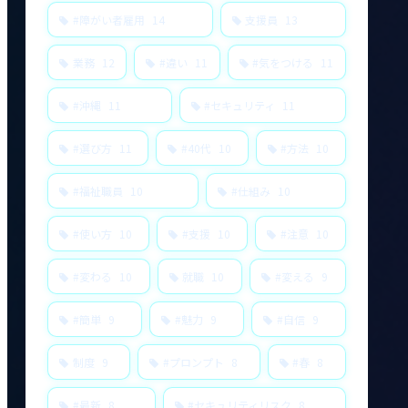
#障がい者雇用
14
支援員
13
業務
12
#違い
11
#気をつける
11
#沖縄
11
#セキュリティ
11
#選び方
11
#40代
10
#方法
10
#福祉職員
10
#仕組み
10
#使い方
10
#支援
10
#注意
10
#変わる
10
就職
10
#変える
9
#簡単
9
#魅力
9
#自信
9
制度
9
#プロンプト
8
#春
8
#最新
8
#セキュリティリスク
8