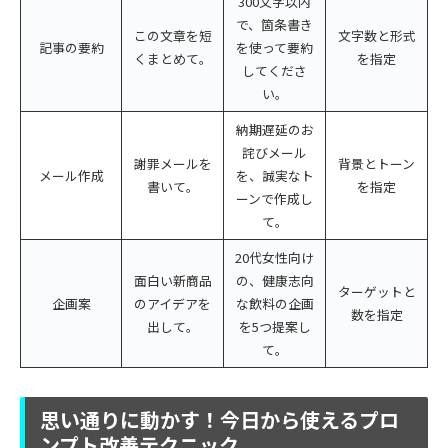
300文字以内
で、箇条書き
この文章を短
文字数と形式
記事の要約
を使って要約
くまとめて。
を指定
してくださ
い。
納期遅延のお
詫びメール
謝罪メールを
背景とトーン
メール作成
を、誠実なト
書いて。
を指定
ーンで作成し
て。
20代女性向け
面白い新商品
の、健康志向
ターゲットと
企画案
のアイデアを
な飲料の企画
数を指定
出して。
を5つ提案し
て。
思い通りに動かす！今日から使えるプロ
ンプト改善テクニック