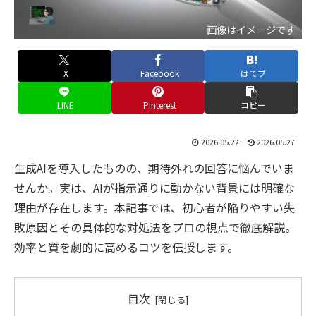
画像はイメージです
X
Facebook
はてブ
LINE
Pinterest
コピー
2026.05.22
2026.05.27
生成AIを導入したものの、期待外れの回答に悩んでいま
せんか。実は、AIが指示通りに動かない背景には明確な
理由が存在します。本記事では、初心者が陥りやすい失
敗原因とその具体的な対処法をプロの視点で徹底解説。
効率と質を劇的に高めるコツを伝授します。
目次