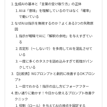
生成AIの基本と「言葉の受け取り方」の正体
AIは「意味」を理解しているのではなく「確率」
で動いている
なぜAIは指示を無視するのか？よくある3つの失敗原
因
指示が曖昧でAIに「解釈の余地」を与えすぎてい
る
否定形（～しないで）を多用してAIを混乱させて
いる
一度に多くのタスクを詰め込みすぎて処理がパン
クしている
【比較表】NGプロンプトと劇的に改善するOKプロン
プト
一目でわかる！指示の出し方ビフォーアフター
思い通りに動かす！今日から使えるプロンプト改善テ
クニック
役割（ロール）を与えてAIの視点を固定する