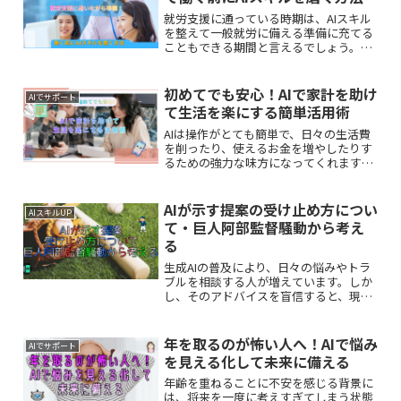
就労支援に通っている時期は、AIスキル
を整えて一般就労に備える準備に充てる
こともできる期間と言えるでしょう。難
しい資格や高度な技術習得より、毎日の
作業に近いところからAIについての学び
を重ねて就職準備につなげることが有効
初めてでも安心！AIで家計を助け
AIでサポート
です。
て生活を楽にする簡単活用術
AIは操作がとても簡単で、日々の生活費
を削ったり、使えるお金を増やしたりす
るための強力な味方になってくれます。
本記事では、AIの基本から、毎日の生活
を少しでも豊かにするための具体的な活
用方法まで優しく解説します。
AIが示す提案の受け止め方につい
AIスキルUP
て・巨人阿部監督騒動から考え
る
生成AIの普及により、日々の悩みやトラ
ブルを相談する人が増えています。しか
し、そのアドバイスを盲信すると、現実
世界で予期せぬ悲劇を招くかもしれませ
ん。本記事では巨人の阿部慎之助監督の
電撃辞任騒動を例に、AIとの付き合い方
年を取るのが怖い人へ！AIで悩み
AIでサポート
を考えます。
を見える化して未来に備える
年齢を重ねることに不安を感じる背景に
は、将来を一度に考えすぎてしまう状態