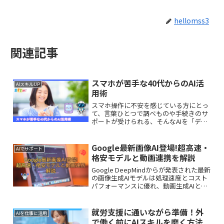
hellomss3
関連記事
スマホが苦手な40代からのAI活
AIスキルUP
用術
スマホ操作に不安を感じている方にとっ
て、言葉ひとつで調べものや手続きのサ
ポートが受けられる、そんなAIを「デジ
タル秘書」として活用し、日々の負担を
やわらかく減らす方法を解説します。
Google最新画像AI登場!超高速・
AIでサポート
格安モデルと動画連携を解説
Google DeepMindからが発表された最新
の画像生成AIモデルは処理速度とコスト
パフォーマンスに優れ、動画生成AIとの
連携も可能です。本記事では、その主な
特徴や具体的な料金プラン、効果的な活
用方法について解説します。
就労支援に通いながら準備！外
AIを仕事に活用
で働く前にAIスキルを磨く方法