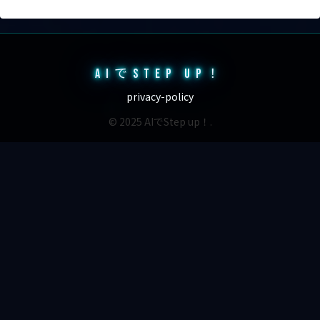
AIでSTEP UP！
privacy-policy
© 2025 AIでStep up！.