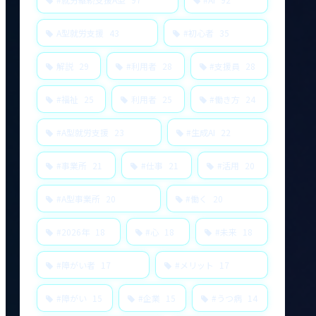
A型就労支援
43
#初心者
35
解説
29
#利用者
28
#支援員
28
#福祉
25
利用者
25
#働き方
24
#A型就労支援
23
#生成AI
22
#事業所
21
#仕事
21
#活用
20
#A型事業所
20
#働く
20
#2026年
18
#心
18
#未来
18
#障がい者
17
#メリット
17
#障がい
15
#企業
15
#うつ病
14