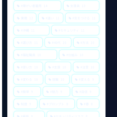
#障がい者雇用
14
支援員
13
業務
12
#違い
11
#気をつける
11
#沖縄
11
#セキュリティ
11
#選び方
11
#40代
10
#方法
10
#福祉職員
10
#仕組み
10
#使い方
10
#支援
10
#注意
10
#変わる
10
就職
10
#変える
9
#簡単
9
#魅力
9
#自信
9
制度
9
#プロンプト
8
#春
8
#最新
8
#セキュリティリスク
8