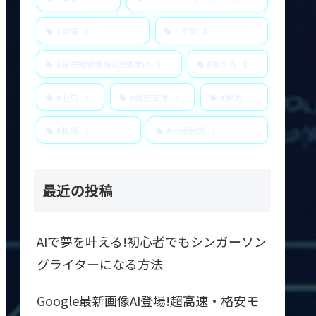
#脅威
8
#不安
8
#就労継続支援A型事業所
8
#整える
8
#必見
8
#就労支援
7
#解消
7
#職場
7
#一般就労
7
最近の投稿
AIで夢を叶える!初心者でもシンガーソン
グライターになる方法
Google最新画像AI登場!超高速・格安モ