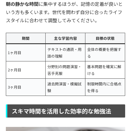
朝の静かな時間
に集中するほうが、記憶の定着が良いと
いう方も多くいます。世代を問わず自分に合ったライフ
スタイルに合わせて調整してみてください。
期間
主な学習内容
目標の状態
テキストの通読・用
全体の概要を把握す
1ヶ月目
語の理解
る
分野別の問題演習・
基本問題を確実に解
2ヶ月目
苦手克服
ける
過去問演習・模擬試
制限時間内に合格点
3ヶ月目
験
を得る
スキマ時間を活用した効率的な勉強法