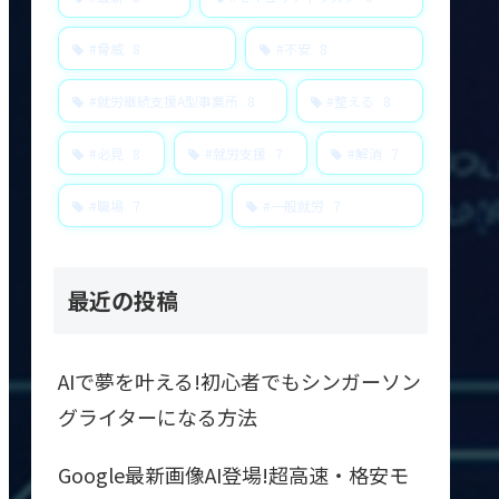
#脅威
8
#不安
8
#就労継続支援A型事業所
8
#整える
8
#必見
8
#就労支援
7
#解消
7
#職場
7
#一般就労
7
最近の投稿
AIで夢を叶える!初心者でもシンガーソン
グライターになる方法
Google最新画像AI登場!超高速・格安モ