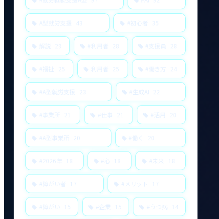
A型就労支援
43
#初心者
35
解説
29
#利用者
28
#支援員
28
#福祉
25
利用者
25
#働き方
24
#A型就労支援
23
#生成AI
22
#事業所
21
#仕事
21
#活用
20
#A型事業所
20
#働く
20
#2026年
18
#心
18
#未来
18
#障がい者
17
#メリット
17
#障がい
15
#企業
15
#うつ病
14