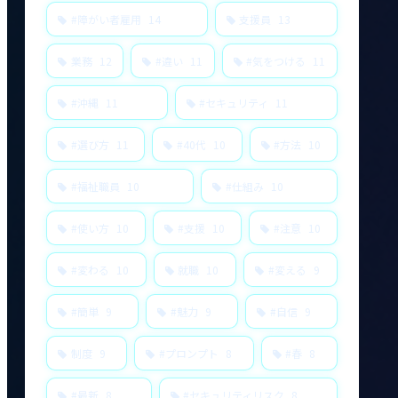
#障がい者雇用
14
支援員
13
業務
12
#違い
11
#気をつける
11
#沖縄
11
#セキュリティ
11
#選び方
11
#40代
10
#方法
10
#福祉職員
10
#仕組み
10
#使い方
10
#支援
10
#注意
10
#変わる
10
就職
10
#変える
9
#簡単
9
#魅力
9
#自信
9
制度
9
#プロンプト
8
#春
8
#最新
8
#セキュリティリスク
8