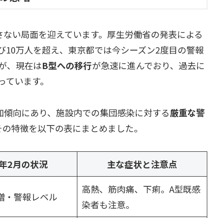
許さない局面を迎えています。厚生労働省の発表による
び10万人を超え、東京都では今シーズン2度目の警報
が、現在は
B型への移行
が急速に進んでおり、過去に
っています。
加傾向にあり、施設内での集団感染に対する
厳重な警
とその特徴を以下の表にまとめました。
6年2月の状況
主な症状と注意点
高熱、筋肉痛、下痢。A型既感
増・警報レベル
染者も注意。