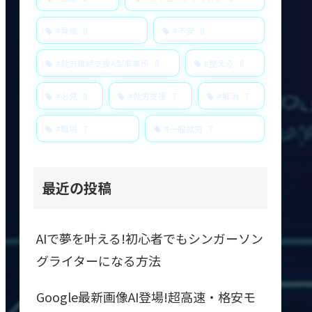
#脅威
8
#不安
8
#就労継続支援A型事業所
8
#整える
8
#必見
8
#就労支援
7
#解消
7
#職場
7
#一般就労
7
最近の投稿
AIで夢を叶える!初心者でもシンガーソン
グライターになる方法
Google最新画像AI登場!超高速・格安モ