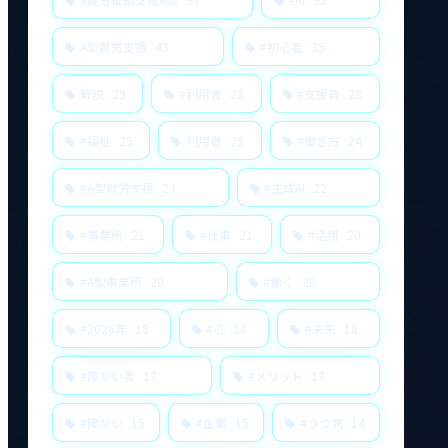
A型就労支援
43
#初心者
35
解説
29
#利用者
28
#支援員
28
#福祉
25
利用者
25
#働き方
24
#A型就労支援
23
#生成AI
22
#事業所
21
#仕事
21
#活用
20
#A型事業所
20
#働く
20
#2026年
18
#心
18
#未来
18
#障がい者
17
#メリット
17
#障がい
15
#企業
15
#うつ病
14