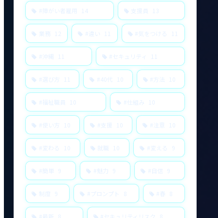
#障がい者雇用
14
支援員
13
業務
12
#違い
11
#気をつける
11
#沖縄
11
#セキュリティ
11
#選び方
11
#40代
10
#方法
10
#福祉職員
10
#仕組み
10
#使い方
10
#支援
10
#注意
10
#変わる
10
就職
10
#変える
9
#簡単
9
#魅力
9
#自信
9
制度
9
#プロンプト
8
#春
8
#最新
8
#セキュリティリスク
8