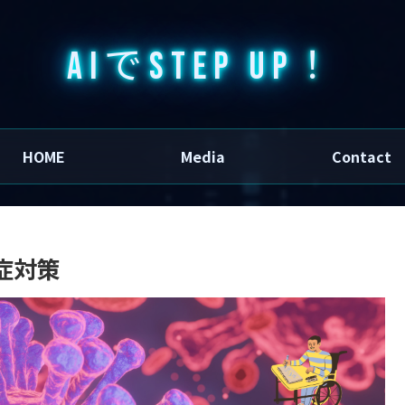
AIでSTEP UP！
HOME
Media
Contact
症対策