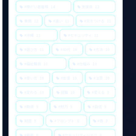
#障がい者雇用
14
支援員
13
業務
12
#違い
11
#気をつける
11
#沖縄
11
#セキュリティ
11
#選び方
11
#40代
10
#方法
10
#福祉職員
10
#仕組み
10
#使い方
10
#支援
10
#注意
10
#変わる
10
就職
10
#変える
9
#簡単
9
#魅力
9
#自信
9
制度
9
#プロンプト
8
#春
8
#最新
8
#セキュリティリスク
8