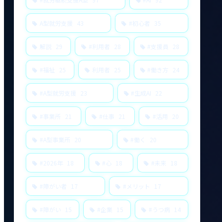
A型就労支援
43
#初心者
35
解説
29
#利用者
28
#支援員
28
#福祉
25
利用者
25
#働き方
24
#A型就労支援
23
#生成AI
22
#事業所
21
#仕事
21
#活用
20
#A型事業所
20
#働く
20
#2026年
18
#心
18
#未来
18
#障がい者
17
#メリット
17
#障がい
15
#企業
15
#うつ病
14