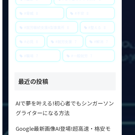
#脅威
8
#不安
8
#就労継続支援A型事業所
8
#整える
8
#必見
8
#就労支援
7
#解消
7
#職場
7
#一般就労
7
最近の投稿
AIで夢を叶える!初心者でもシンガーソン
グライターになる方法
Google最新画像AI登場!超高速・格安モ