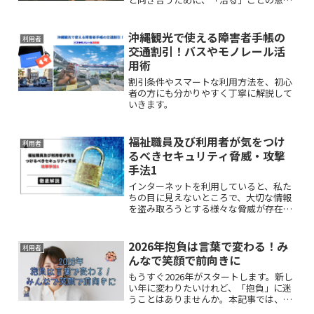
や多岐にわたるサポート体制を理解する
ことが重要です。本記事では、この回復
を目指す上で不可欠なすべての治療ステ
沖縄観光で使える障害者手帳の
利用者
ップを解説します。
交通割引！バスやモノレール活
用術
割引条件やスマートな利用方法を、初心
者の方にも分かりやすく丁寧に解説して
いきます。
福祉職員及び利用者が気をつけ
利用者
るべきセキュリティ脅威・攻撃
手法1
インターネットを利用していると、私た
ちの目に見えないところで、大切な情報
を盗み取ろうとする様々な脅威が存在し
ます。この記事では、福祉施設や事業所
のパソコンを利用する際に特に注意した
い、3つの代表的なサイバー攻撃の手口
2026年抱負は言葉で変わる！み
利用者
を解説します。
んなで笑顔で前向きに
もうすぐ2026年がスタートします。新し
い年に変わりたいけれど、「抱負」に迷
うことはありませんか。本記事では、全
ての方へ送る、前向きになれる漢字、こ