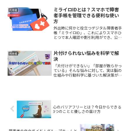
とわざ、名言を厳選してご紹介します。
ミライロIDとは？スマホで障害
利用者
者手帳を管理できる便利な使い
方
外出時に何かと役立つデジタル障害者手
帳「ミライロID」、これによりスマホひ
とつで本人確認や割引利用ができ、公共
交通機関やレジャー施設でも幅広く活用
できます。紛失の不安を減らし、行きた
い場所へ踏み出しやすくしてくれる点も
片付けられない悩みを科学で解
利用者
大きな魅力です。
決
「片付けができない」「部屋が散らかっ
ている」そんな悩みに対して、実は脳の
仕組みや行動科学に基づいた解決策があ
ります。片付けの悩みを根本から解消
し、ストレスのない快適な生活を手に入
れるための具体的な方法を、科学的な視
点を交えて解説します。
心のバリアフリーとは？今日からできる
3つのことと優しさの届け方
障害者の自立ガイド！グループホームと