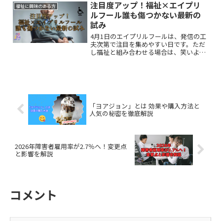
注目度アップ！福祉×エイプリ
福祉に興味のある方
ルフール誰も傷つかない最新の
試み
4月1日のエイプリルフールは、発信の工
夫次第で注目を集めやすい日です。ただ
し福祉と組み合わせる場合は、笑いより
も安心と配慮が大切、誰も傷つかないや
さしい企画が注目されています。本記事
では、安心して実践できる取り組みを紹
介します。
「ヨアジョン」とは 効果や購入方法と
人気の秘密を徹底解説
2026年障害者雇用率が2.7％へ！変更点
と影響を解説
コメント