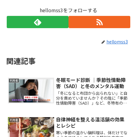
hellomss3をフォローする
hellomss3
関連記事
冬眠モード診断 ｜季節性情動障
利用者
害（SAD）と冬のメンタル運動
「冬になると布団から出られない」と自
分を責めていませんか？その陰に「季節
性情動障害（SAD）」など、冬特有の心
の不調が隠れているのかも。この記事で
は、冬眠モード度をゆるくセルフチェッ
クしながら、気持ちと体を軽くするヒン
自律神経を整える温活鍋の効果
利用者
トを紹介します。
とレシピ
寒い季節の温かい鍋料理は、体だけでな