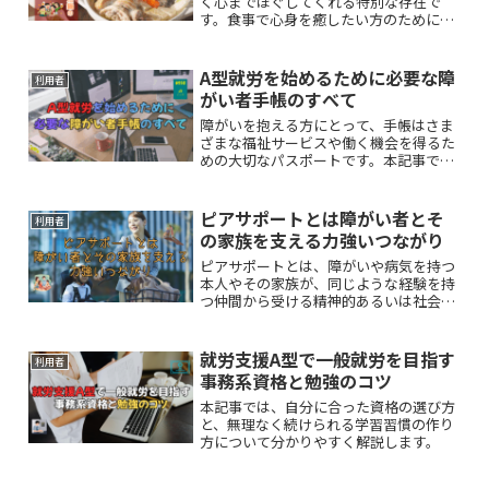
く心までほぐしてくれる特別な存在で
す。食事で心身を癒したい方のために、
本記事では、温かい食べ物がもたらす脳
のリラクゼーション効果と、おすすめの
鍋レシピについて詳しくご紹介します。
A型就労を始めるために必要な障
利用者
がい者手帳のすべて
障がいを抱える方にとって、手帳はさま
ざまな福祉サービスや働く機会を得るた
めの大切なパスポートです。本記事で
は、手帳の種類やメリット、そして就労
継続支援A型の利用を開始するための具
体的な流れをわかりやすく解説します。
ピアサポートとは障がい者とそ
利用者
の家族を支える力強いつながり
ピアサポートとは、障がいや病気を持つ
本人やその家族が、同じような経験を持
つ仲間から受ける精神的あるいは社会的
なサポートのことです。本記事では、ピ
アサポートの本質と具体的な役割につい
て詳しく解説します。
就労支援A型で一般就労を目指す
利用者
事務系資格と勉強のコツ
本記事では、自分に合った資格の選び方
と、無理なく続けられる学習習慣の作り
方について分かりやすく解説します。