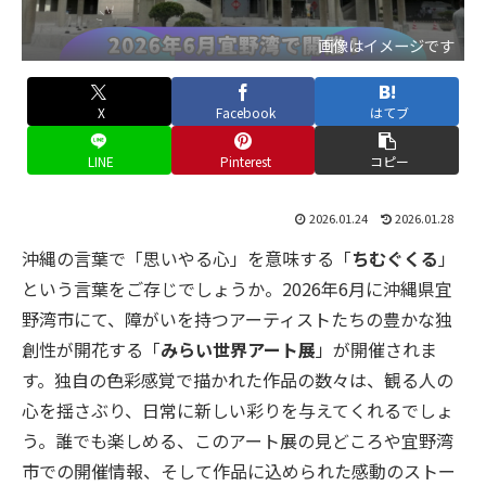
画像はイメージです
X
Facebook
はてブ
LINE
Pinterest
コピー
2026.01.24
2026.01.28
沖縄の言葉で「思いやる心」を意味する「
ちむぐくる
」
という言葉をご存じでしょうか。2026年6月に沖縄県宜
野湾市にて、障がいを持つアーティストたちの豊かな独
創性が開花する「
みらい世界アート展
」が開催されま
す。独自の色彩感覚で描かれた作品の数々は、観る人の
心を揺さぶり、日常に新しい彩りを与えてくれるでしょ
う。誰でも楽しめる、このアート展の見どころや宜野湾
市での開催情報、そして作品に込められた感動のストー