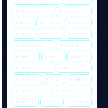
A型就労支援
43
#初心者
35
解説
29
#利用者
28
#支援員
28
#福祉
25
利用者
25
#働き方
24
#A型就労支援
23
#生成AI
22
#事業所
21
#仕事
21
#活用
20
#A型事業所
20
#働く
20
#2026年
18
#心
18
#未来
18
#障がい者
17
#メリット
17
#障がい
15
#企業
15
#うつ病
14