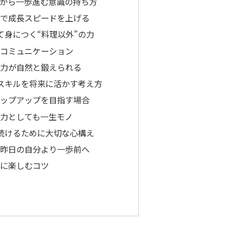
り」から一歩進む意識の持ち方
質問で成長スピードを上げる
て身につく“料理以外”の力
力とコミュニケーション
取り力が自然と鍛えられる
スキルを将来に活かす考え方
ステップアップを目指す場合
生活力としても一生モノ
続けるために大切な心構え
ず・昨日の自分より一歩前へ
きに楽しむコツ