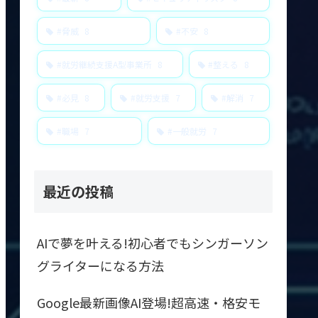
#脅威
8
#不安
8
#就労継続支援A型事業所
8
#整える
8
#必見
8
#就労支援
7
#解消
7
#職場
7
#一般就労
7
最近の投稿
AIで夢を叶える!初心者でもシンガーソン
グライターになる方法
Google最新画像AI登場!超高速・格安モ