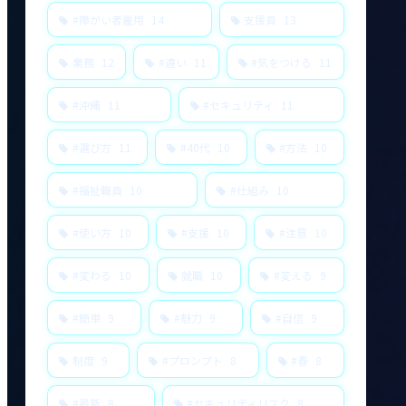
#障がい者雇用
14
支援員
13
業務
12
#違い
11
#気をつける
11
#沖縄
11
#セキュリティ
11
#選び方
11
#40代
10
#方法
10
#福祉職員
10
#仕組み
10
#使い方
10
#支援
10
#注意
10
#変わる
10
就職
10
#変える
9
#簡単
9
#魅力
9
#自信
9
制度
9
#プロンプト
8
#春
8
#最新
8
#セキュリティリスク
8