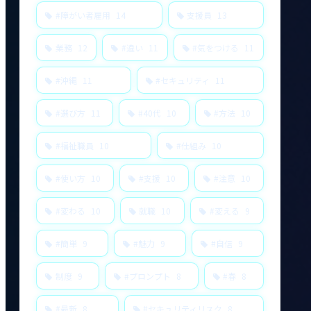
#障がい者雇用
14
支援員
13
業務
12
#違い
11
#気をつける
11
#沖縄
11
#セキュリティ
11
#選び方
11
#40代
10
#方法
10
#福祉職員
10
#仕組み
10
#使い方
10
#支援
10
#注意
10
#変わる
10
就職
10
#変える
9
#簡単
9
#魅力
9
#自信
9
制度
9
#プロンプト
8
#春
8
#最新
8
#セキュリティリスク
8