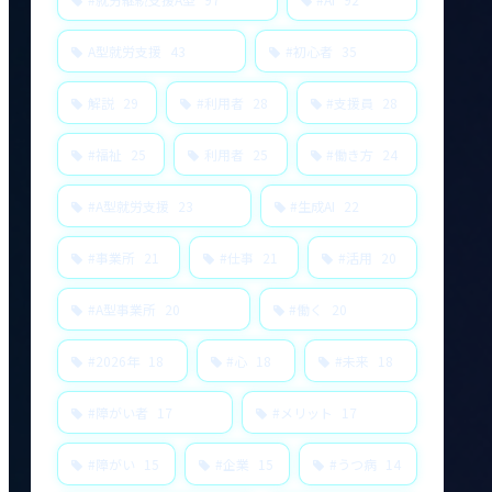
A型就労支援
43
#初心者
35
解説
29
#利用者
28
#支援員
28
#福祉
25
利用者
25
#働き方
24
#A型就労支援
23
#生成AI
22
#事業所
21
#仕事
21
#活用
20
#A型事業所
20
#働く
20
#2026年
18
#心
18
#未来
18
#障がい者
17
#メリット
17
#障がい
15
#企業
15
#うつ病
14