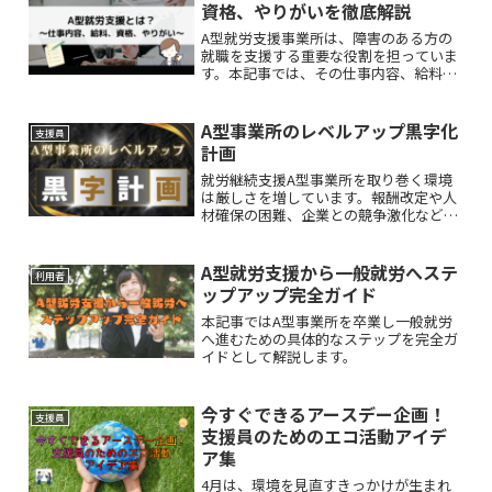
資格、やりがいを徹底解説
A型就労支援事業所は、障害のある方の
就職を支援する重要な役割を担っていま
す。本記事では、その仕事内容、給料、
役立つ資格、そして何より大切な「やり
がい」について解説します。現場の実情
やスキルアップに役立つ制度についても
A型事業所のレベルアップ黒字化
支援員
ご紹介します。
計画
就労継続支援A型事業所を取り巻く環境
は厳しさを増しています。報酬改定や人
材確保の困難、企業との競争激化など、
事業所運営に不安を抱える経営者や職員
も少なくありません。本記事では、支援
力と収益性を同時に高める具体的な施
A型就労支援から一般就労へステ
利用者
策、「レベルアップ黒字化計画」を7つ
ップアップ完全ガイド
の観点からご紹介します。
本記事ではA型事業所を卒業し一般就労
へ進むための具体的なステップを完全ガ
イドとして解説します。
今すぐできるアースデー企画！
支援員
支援員のためのエコ活動アイデ
ア集
4月は、環境を見直すきっかけが生まれ