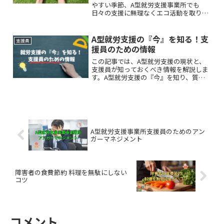
やすい季節、A型就労支援事業所でも
日々の支援に無理なくエコ活動を取り入
れやすくなります。そこでおすすめなの
が、アースデーをきっかけにした取り組
みです。本記事では、アースデー企画の
A型就労支援の『今』を知る！支
支援員
実践について紹介します。
援員のための情報
この記事では、A型就労支援の現状と、
支援員が知っておくべき情報を解説しま
す。A型就労支援の『今』を知り、質の
高い支援を提供しましょう。
A型就労支援事業所支援員のためのアン
ガーマネジメント
障害者の食費節約 料理を無駄にしない
コツ
コメント