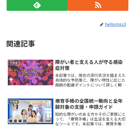
hellomss3
関連記事
障がい者と支える人が守る感染
利用者
症対策
本記事では、現在の流行状況を踏まえた
具体的な予防策と、障がい特性に応じた
周囲の配慮ポイントについて詳しく解説
します。
療育手帳の全国統一動向と全年
利用者
齢対象の支援・申請ガイド
知的な障がいのある方やそのご家族にと
って、「療育手帳」は生活を支える大切
なツールです。本記事では、療育手帳の
基本的な仕組みから、全国統一化の最新
情報、全年齢対象の支援内容までを分か