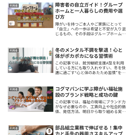
りやすく徹底解説します。
障害者の自立ガイド！グループ
利用者
ホームと一人暮らしの費用や選
び方
障がいを持つご本人やご家族にとって
「自立」への一歩は希望と不安が入り混
じるもの、その手段はグループホームで
の共同生活から一人暮らしなどがありま
す。本記事では、それぞれのメリットや
費用の目安、後悔しない住まいの選び方
冬のメンタル不調を撃退！心と
利用者
について解説します。
体がポカポカになる習慣術
この記事では、就労継続支援A型を利用
している方にも取り入れやすい、冬を快
適に過ごす“心と体のあたため習慣”をご
紹介します。
コグマパンに学ぶ障がい福祉施
利用者
設のブランド戦略と成功の鍵
この記事では、福祉の現場にブランド力
がなぜ必要なのか、工賃向上や社会的価
値、発信方法、明日から取り組める実践
のヒントまで、わかりやすく整理して紹
介していきます。
部品組立業務で伸ばせる！集中
利用者
力と手先の器用さスキルアップ