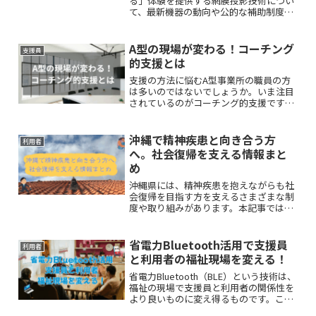
る」体験を提供する網膜投影技術につい
て、最新機器の動向や公的な補助制度、
導入のステップまでを分かりやすく包括
的に解説します。
A型の現場が変わる！コーチング
支援員
的支援とは
支援の方法に悩むA型事業所の職員の方
は多いのではないでしょうか。いま注目
されているのがコーチング的支援です。
本記事では、すぐに活用できる対話を通
じたサポートの基本と、A型支援におけ
る活用のヒントをわかりやすく解説しま
沖縄で精神疾患と向き合う方
利用者
す。
へ。社会復帰を支える情報まと
め
沖縄県には、精神疾患を抱えながらも社
会復帰を目指す方を支えるさまざまな制
度や取り組みがあります。本記事では、
沖縄における精神疾患の治療から社会復
帰までをサポートする具体的な支援制度
と、その利用方法について詳しく解説し
省電力Bluetooth活用で支援員
利用者
ます。
と利用者の福祉現場を変える！
省電力Bluetooth（BLE）という技術は、
福祉の現場で支援員と利用者の関係性を
より良いものに変え得るものです。この
記事では、福祉現場においてどのような