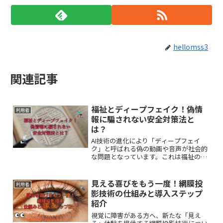
hellomss3
関連記事
福祉とディープフェイク！偽情
利用者
報に騙されない安全対策法と
は？
AI技術の進化により「ディープフェイ
ク」と呼ばれる偽の動画や音声が社会的
な問題となっています。これは福祉の分
野においても脅威となりえる問題です。
ディープフェイクの危険性や偽情報に騙
されないための対策法について解説して
見える喜びをもう一度！網膜投
利用者
いきます。
影技術の仕組みと導入ステップ
紹介
視覚に障害がある方へ、新たな「見え