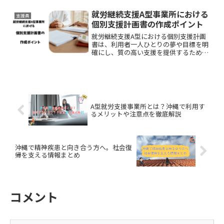
メリットをもたらすのかを、具体的な活
用例を交えながら詳しく解説していきま
就労継続支援A型事業所における
支援員
す。
個別支援計画書の作成ポイント
就労継続支援A型における個別支援計画
書は、利用者一人ひとりの夢や目標を明
確にし、質の高い支援を提供するための
重要な設計図です。利用者のニーズを正
確に把握し、一貫性のある支援を実現す
る他、利用者主体自己肯定感を高めるこ
とにも繋げられます。
A型就労支援事業所とは？沖縄で利用す
るメリットや注意点を徹底解説
沖縄で精神疾患と向き合う方へ。社会復
帰を支える情報まとめ
コメント