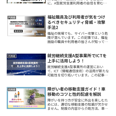
に、A型就労支援利用者の自信を育むた
めの具体的なアプローチについて、技術
向上、資格取得、制度活用といった多角
的な視点から掘り下げていきます。
福祉職員及び利用者が気をつけ
利用者
るべきセキュリティ脅威・攻撃
手法2
福祉の現場でも、サイバー攻撃という危
険が潜んでいます。この記事では、福祉
施設の職員や利用者の皆さんが知ってお
くべきセキュリティの脅威として、「総
当たり攻撃」「辞書攻撃」「水飲み場型
攻撃」について分かりやすく解説しま
就労継続支援A型事業所でICTを
利用者
す。
上手に活用しよう！
就労継続支援A型事業所の運営におい
て、ICT（情報通信技術）の活用が新たな
可能性を切り拓いています。この記事で
は、A型事業所が直面する課題を整理し
つつ、具体的なICTの活用方法や導入のポ
イントを解説します。
障がい者の移動支援ガイド！車
利用者
移動のコツと性的配慮を解説
障がいを持つ方が安全に外出を楽しむた
めには、適切な移動支援の知識が欠かせ
ません。制度の内容から介助方法、車移
動の注意点まで、知っておくべきポイン