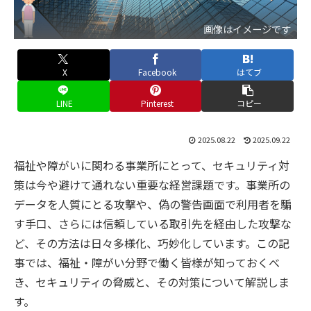
画像はイメージです
X
Facebook
はてブ
LINE
Pinterest
コピー
2025.08.22
2025.09.22
福祉や障がいに関わる事業所にとって、セキュリティ対
策は今や避けて通れない重要な経営課題です。事業所の
データを人質にとる攻撃や、偽の警告画面で利用者を騙
す手口、さらには信頼している取引先を経由した攻撃な
ど、その方法は日々多様化、巧妙化しています。この記
事では、福祉・障がい分野で働く皆様が知っておくべ
き、セキュリティの脅威と、その対策について解説しま
す。