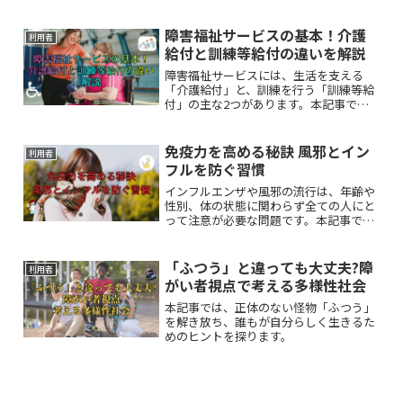
障害福祉サービスの基本！介護
利用者
給付と訓練等給付の違いを解説
障害福祉サービスには、生活を支える
「介護給付」と、訓練を行う「訓練等給
付」の主な2つがあります。本記事で
は、これらサービスの仕組みや具体的な
内容、利用までの流れについて分かりや
すく解説します。
免疫力を高める秘訣 風邪とイン
利用者
フルを防ぐ習慣
インフルエンザや風邪の流行は、年齢や
性別、体の状態に関わらず全ての人にと
って注意が必要な問題です。本記事で
は、誰でも簡単に取り入れられる生活習
慣の工夫に焦点を当て、科学的な知見に
基づく効果的な風邪・インフルエンザ予
「ふつう」と違っても大丈夫?障
利用者
防の方法を解説します。
がい者視点で考える多様性社会
本記事では、正体のない怪物「ふつう」
を解き放ち、誰もが自分らしく生きるた
めのヒントを探ります。