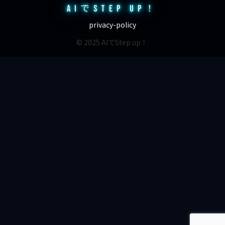
AIでSTEP UP！
privacy-policy
© 2025 AIでStep up！.