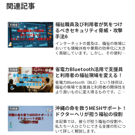
関連記事
福祉職員及び利用者が気をつけ
利用者
るべきセキュリティ脅威・攻撃
手法6
インターネットの普及は、福祉の現場に
おいても情報共有や業務の効率化に大き
く貢献しています。しかし、その便利さ
の裏側にはセキュリティ上の脅威が潜ん
でいます。この記事では、少し専門的な
サイバー攻撃について仕組みと対策を解
省電力Bluetooth活用で支援員
利用者
説します。
と利用者の福祉現場を変える！
省電力Bluetooth（BLE）という技術は、
福祉の現場で支援員と利用者の関係性を
より良いものに変え得るものです。この
記事では、福祉現場においてどのような
メリットをもたらすのかを、具体的な活
用例を交えながら詳しく解説していきま
沖縄の命を救うMESHサポート！
利用者
す。
ドクターヘリが担う福祉の役割
本記事では、彼らが担う福祉の役割や、
私たち一人ひとりにできる支援の形につ
いて詳しく解説します。