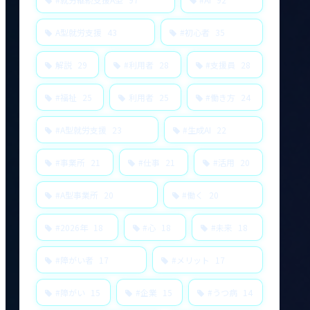
A型就労支援
43
#初心者
35
解説
29
#利用者
28
#支援員
28
#福祉
25
利用者
25
#働き方
24
#A型就労支援
23
#生成AI
22
#事業所
21
#仕事
21
#活用
20
#A型事業所
20
#働く
20
#2026年
18
#心
18
#未来
18
#障がい者
17
#メリット
17
#障がい
15
#企業
15
#うつ病
14