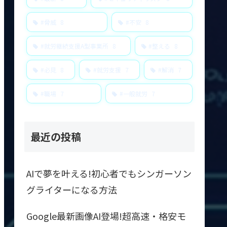
#脅威
8
#不安
8
#就労継続支援A型事業所
8
#整える
8
#必見
8
#就労支援
7
#解消
7
#職場
7
#一般就労
7
最近の投稿
AIで夢を叶える!初心者でもシンガーソン
グライターになる方法
Google最新画像AI登場!超高速・格安モ