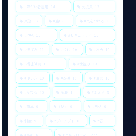
#障がい者雇用
14
支援員
13
業務
12
#違い
11
#気をつける
11
#沖縄
11
#セキュリティ
11
#選び方
11
#40代
10
#方法
10
#福祉職員
10
#仕組み
10
#使い方
10
#支援
10
#注意
10
#変わる
10
就職
10
#変える
9
#簡単
9
#魅力
9
#自信
9
制度
9
#プロンプト
8
#春
8
#最新
8
#セキュリティリスク
8