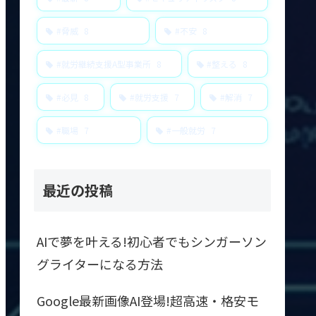
#脅威
8
#不安
8
#就労継続支援A型事業所
8
#整える
8
#必見
8
#就労支援
7
#解消
7
#職場
7
#一般就労
7
最近の投稿
AIで夢を叶える!初心者でもシンガーソン
グライターになる方法
Google最新画像AI登場!超高速・格安モ