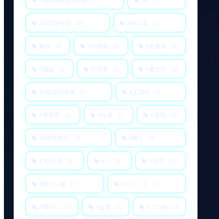
A型就労支援
43
#初心者
35
解説
29
#利用者
28
#支援員
28
#福祉
25
利用者
25
#働き方
24
#A型就労支援
23
#生成AI
22
#事業所
21
#仕事
21
#活用
20
#A型事業所
20
#働く
20
#2026年
18
#心
18
#未来
18
#障がい者
17
#メリット
17
#障がい
15
#企業
15
#うつ病
14