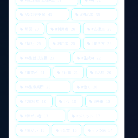
A型就労支援
43
#初心者
35
解説
29
#利用者
28
#支援員
28
#福祉
25
利用者
25
#働き方
24
#A型就労支援
23
#生成AI
22
#事業所
21
#仕事
21
#活用
20
#A型事業所
20
#働く
20
#2026年
18
#心
18
#未来
18
#障がい者
17
#メリット
17
#障がい
15
#企業
15
#うつ病
14