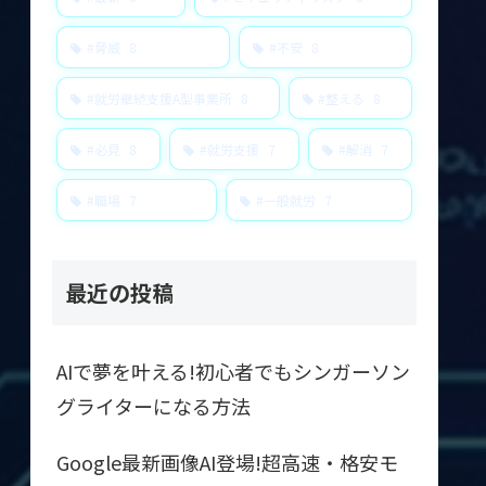
#脅威
8
#不安
8
#就労継続支援A型事業所
8
#整える
8
#必見
8
#就労支援
7
#解消
7
#職場
7
#一般就労
7
最近の投稿
AIで夢を叶える!初心者でもシンガーソン
グライターになる方法
Google最新画像AI登場!超高速・格安モ