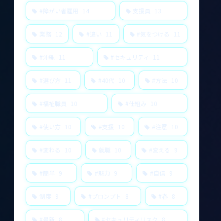
#障がい者雇用
14
支援員
13
業務
12
#違い
11
#気をつける
11
#沖縄
11
#セキュリティ
11
#選び方
11
#40代
10
#方法
10
#福祉職員
10
#仕組み
10
#使い方
10
#支援
10
#注意
10
#変わる
10
就職
10
#変える
9
#簡単
9
#魅力
9
#自信
9
制度
9
#プロンプト
8
#春
8
#最新
8
#セキュリティリスク
8