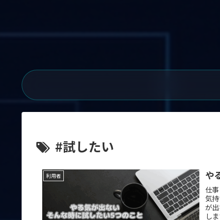
#試したい
や
利用者
仕事
気持
が出
しま