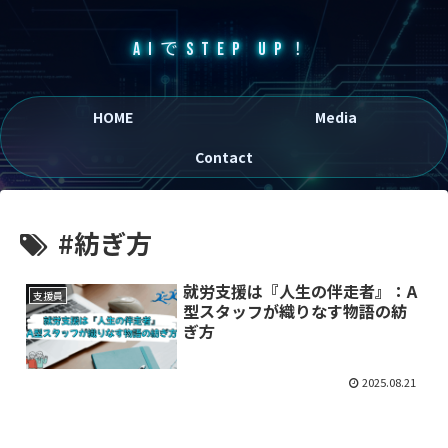
AIでSTEP UP！
HOME
Media
Contact
#紡ぎ方
就労支援は『人生の伴走者』：A
支援員
型スタッフが織りなす物語の紡
ぎ方
2025.08.21