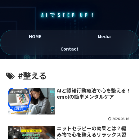
AIでSTEP UP！
HOME
Media
Contact
#整える
AIと認知行動療法で心を整える！
AIでサポート
emolの簡単メンタルケア
2026.06.16
ニットセラピーの効果とは？編
利用者
み物で心を整えるリラックス習