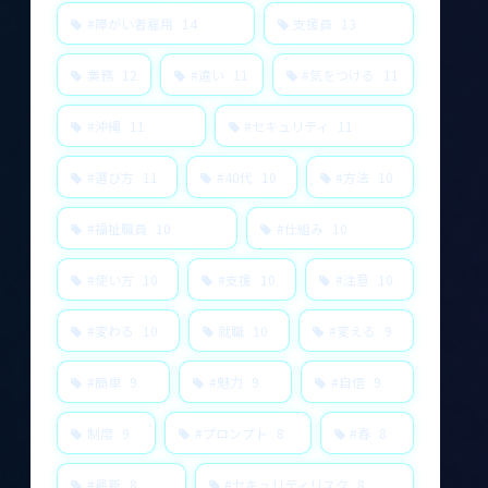
#障がい者雇用
14
支援員
13
業務
12
#違い
11
#気をつける
11
#沖縄
11
#セキュリティ
11
#選び方
11
#40代
10
#方法
10
#福祉職員
10
#仕組み
10
#使い方
10
#支援
10
#注意
10
#変わる
10
就職
10
#変える
9
#簡単
9
#魅力
9
#自信
9
制度
9
#プロンプト
8
#春
8
#最新
8
#セキュリティリスク
8