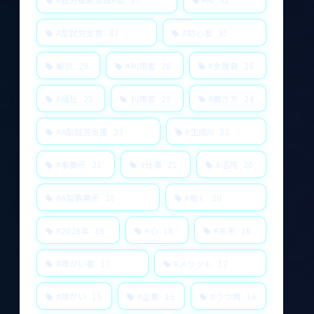
A型就労支援
43
#初心者
35
解説
29
#利用者
28
#支援員
28
#福祉
25
利用者
25
#働き方
24
#A型就労支援
23
#生成AI
22
#事業所
21
#仕事
21
#活用
20
#A型事業所
20
#働く
20
#2026年
18
#心
18
#未来
18
#障がい者
17
#メリット
17
#障がい
15
#企業
15
#うつ病
14