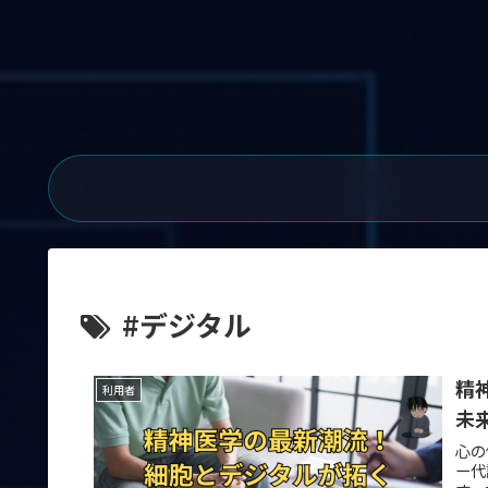
#デジタル
精
利用者
未
心の
ー代