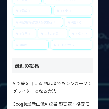
#脅威
8
#不安
8
#就労継続支援A型事業所
8
#整える
8
#必見
8
#就労支援
7
#解消
7
#職場
7
#一般就労
7
最近の投稿
AIで夢を叶える!初心者でもシンガーソン
グライターになる方法
Google最新画像AI登場!超高速・格安モ