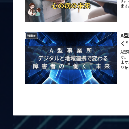
す。
ます
A
利用者
く
A型
す。
ます
り拓