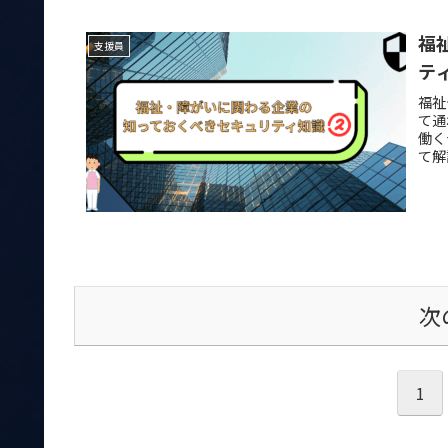
福
支援員
テ
福祉
て通
働く
て解
次
1