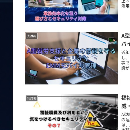
上の
活用
A
支援員
バ
近年
し、
事で
識が
福
利用者
威
A型
の運
は、
攻撃