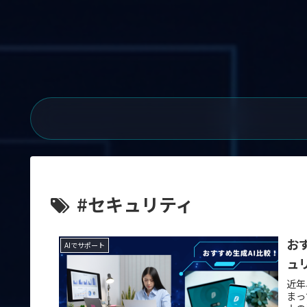
#セキュリティ
お
AIでサポート
ュ
近年
まっ