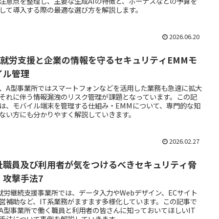
注意点を整理し、主要な生成AIの特徴と、ボーナスなどの予算を
して導入する際の最適な選び方を解説します。
2026.06.20
型就労支援と企業の情報を守るセキュリティEMMモ
イル管理
、A型事業所ではスマートフォンなどを活用した業務も急速に拡大
それに伴う情報漏洩のリスク管理が課題となっています。この記
は、モバイル端末を管理する仕組み・EMMについて、専門的な知
ない方にも分かりやすく解説していきます。
2026.02.27
祉職員及び利用者が気をつけるべきセキュリティ脅
・攻撃手法7
就労継続支援事業所では、データ入力やWebデザイン、ECサイト
営補助など、IT系業務がますます多様化しています。この記事で
A型事業所で働く職員と利用者の皆さんに知っておいてほしいIT
手法について事例を解説していきます。