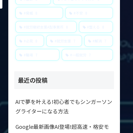
#脅威
8
#不安
8
#就労継続支援A型事業所
8
#整える
8
#必見
8
#就労支援
7
#解消
7
#職場
7
#一般就労
7
最近の投稿
AIで夢を叶える!初心者でもシンガーソン
グライターになる方法
Google最新画像AI登場!超高速・格安モ