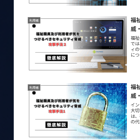
福
利用者
威
福祉
では
ィの
につ
福
利用者
威
イン
大切
は、
の代