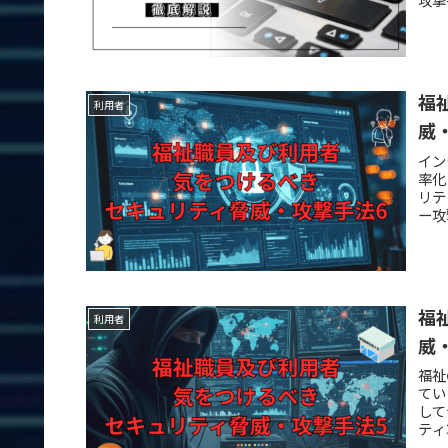
福
利用者
威
イン
率化
リテ
ー攻
福
利用者
威
福祉
てい
して
ティ