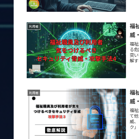
福
利用者
威
福祉
る危
突い
解す
福
利用者
威
福祉
て他
威、
ク」