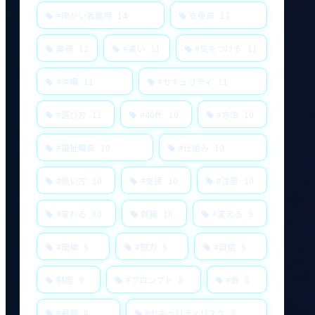
#障がい者雇用
14
支援員
13
業務
12
#違い
11
#気をつける
11
#沖縄
11
#セキュリティ
11
#選び方
11
#40代
10
#方法
10
#福祉職員
10
#仕組み
10
#使い方
10
#支援
10
#注意
10
#変わる
10
就職
10
#変える
9
#簡単
9
#魅力
9
#自信
9
制度
9
#プロンプト
8
#春
8
#最新
8
#セキュリティリスク
8