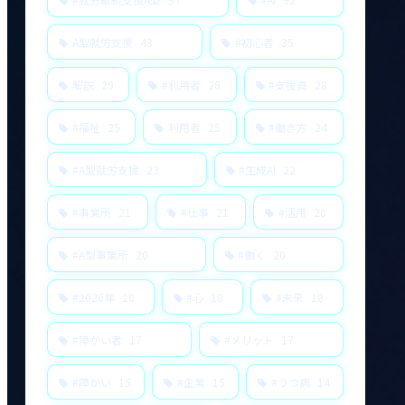
A型就労支援
43
#初心者
35
解説
29
#利用者
28
#支援員
28
#福祉
25
利用者
25
#働き方
24
#A型就労支援
23
#生成AI
22
#事業所
21
#仕事
21
#活用
20
#A型事業所
20
#働く
20
#2026年
18
#心
18
#未来
18
#障がい者
17
#メリット
17
#障がい
15
#企業
15
#うつ病
14