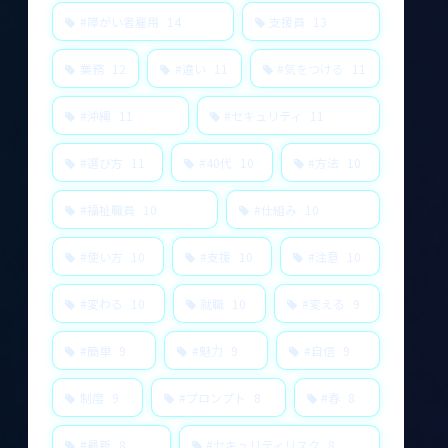
#障がい者雇用
14
支援員
13
業務
12
#違い
11
#気をつける
11
#沖縄
11
#セキュリティ
11
#選び方
11
#40代
10
#方法
10
#福祉職員
10
#仕組み
10
#使い方
10
#支援
10
#注意
10
#変わる
10
就職
10
#変える
9
#簡単
9
#魅力
9
#自信
9
制度
9
#プロンプト
8
#春
8
#最新
8
#セキュリティリスク
8