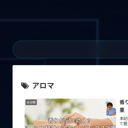
アロマ
香
未分類
果
本記
て掘