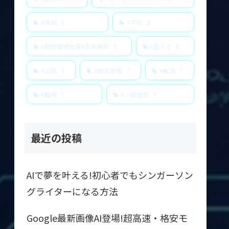
#脅威
8
#不安
8
#就労継続支援A型事業所
8
#整える
8
#必見
8
#就労支援
7
#解消
7
#職場
7
#一般就労
7
最近の投稿
AIで夢を叶える!初心者でもシンガーソン
グライターになる方法
Google最新画像AI登場!超高速・格安モ