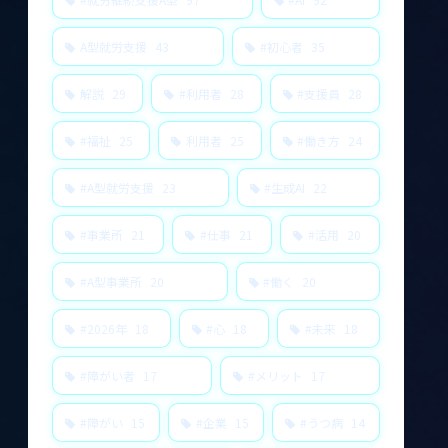
A型就労支援
43
#初心者
35
解説
29
#利用者
28
#支援員
28
#福祉
25
利用者
25
#働き方
24
#A型就労支援
23
#生成AI
22
#事業所
21
#仕事
21
#活用
20
#A型事業所
20
#働く
20
#2026年
18
#心
18
#未来
18
#障がい者
17
#メリット
17
#障がい
15
#企業
15
#うつ病
14