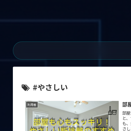
#やさしい
部
利用者
部屋
と、
も、
さし