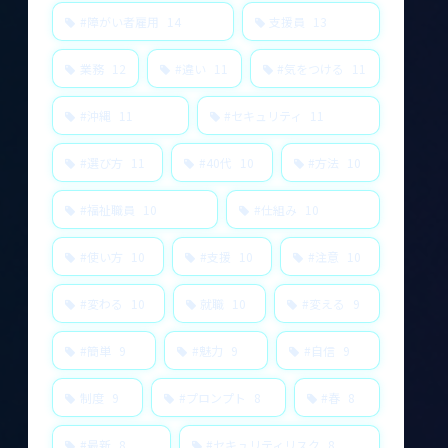
#障がい者雇用
14
支援員
13
業務
12
#違い
11
#気をつける
11
#沖縄
11
#セキュリティ
11
#選び方
11
#40代
10
#方法
10
#福祉職員
10
#仕組み
10
#使い方
10
#支援
10
#注意
10
#変わる
10
就職
10
#変える
9
#簡単
9
#魅力
9
#自信
9
制度
9
#プロンプト
8
#春
8
#最新
8
#セキュリティリスク
8