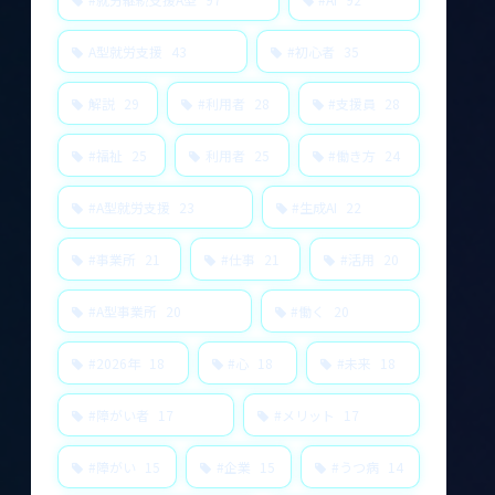
A型就労支援
43
#初心者
35
解説
29
#利用者
28
#支援員
28
#福祉
25
利用者
25
#働き方
24
#A型就労支援
23
#生成AI
22
#事業所
21
#仕事
21
#活用
20
#A型事業所
20
#働く
20
#2026年
18
#心
18
#未来
18
#障がい者
17
#メリット
17
#障がい
15
#企業
15
#うつ病
14