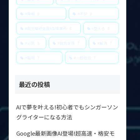
#脅威
8
#不安
8
#就労継続支援A型事業所
8
#整える
8
#必見
8
#就労支援
7
#解消
7
#職場
7
#一般就労
7
最近の投稿
AIで夢を叶える!初心者でもシンガーソン
グライターになる方法
Google最新画像AI登場!超高速・格安モ