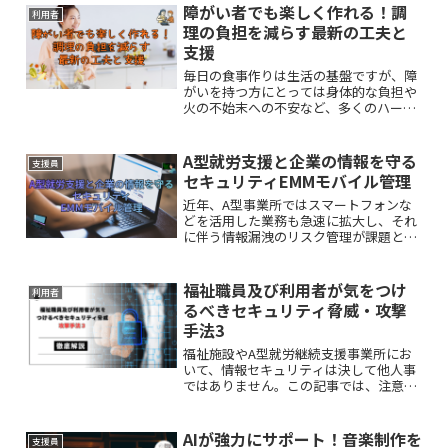
その無限の可能性について探っていきま
障がい者でも楽しく作れる！調
利用者
す。
理の負担を減らす最新の工夫と
支援
毎日の食事作りは生活の基盤ですが、障
がいを持つ方にとっては身体的な負担や
火の不始末への不安など、多くのハード
ルが存在します。本記事では、日常の調
理負担を軽くするための具体的な対策や
支援サービスについて詳しく解説しま
A型就労支援と企業の情報を守る
支援員
す。
セキュリティEMMモバイル管理
近年、A型事業所ではスマートフォンな
どを活用した業務も急速に拡大し、それ
に伴う情報漏洩のリスク管理が課題とな
っています。この記事では、モバイル端
末を管理する仕組み・EMMについて、専
門的な知識がない方にも分かりやすく解
福祉職員及び利用者が気をつけ
利用者
説していきます。
るべきセキュリティ脅威・攻撃
手法3
福祉施設やA型就労継続支援事業所にお
いて、情報セキュリティは決して他人事
ではありません。この記事では、注意す
べきセキュリティ脅威、「サプライチェ
ーン攻撃」「内部脅威」「セッションハ
イジャック」について、その手口や対策
AIが強力にサポート！音楽制作を
支援員