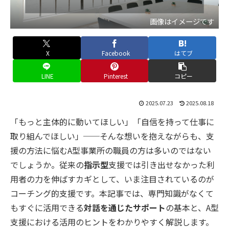
画像はイメージです
X
Facebook
はてブ
LINE
Pinterest
コピー
2025.07.23
2025.08.18
「もっと主体的に動いてほしい」「自信を持って仕事に
取り組んでほしい」──そんな想いを抱えながらも、支
援の方法に悩むA型事業所の職員の方は多いのではない
でしょうか。従来の
指示型
支援では引き出せなかった利
用者の力を伸ばすカギとして、いま注目されているのが
コーチング的支援です。本記事では、専門知識がなくて
もすぐに活用できる
対話を通じたサポート
の基本と、A型
支援における活用のヒントをわかりやすく解説します。