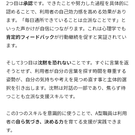
2つ目は
承認
です。できたことや努力した過程を具体的に
認めることで、利用者の自己効力感を高める効果があり
ます。「毎日通所できていることは立派なことです」と
いった声かけが自信につながります。これは心理学でも
肯定的フィードバック
が行動継続を促すと実証されてい
ます。
そして3つ目は
沈黙を恐れない
ことです。すぐに言葉を返
そうとせず、利用者が自分の言葉を探す時間を尊重する
姿勢が、自分の気持ちや考えを見つめ直す事と主体的選
択を引き出します。沈黙は対話の一部であり、焦らず待
つことも立派な支援スキルです。
この3つのスキルを意識的に使うことで、A型職員は利用
者の
自ら気づき、決める力
を育てる支援が実践できま
す。