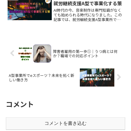
を解説します。
就労継続支援A型で事業化する策
AI時代の今、音楽制作は専門知識がなく
ても始められる時代になりました。この
記事では、就労継続支援A型事業所で
「音楽制作」を事業化する方法を解説し
ます。生成AIの使い方から収益化モデ
ル、運営設計まで、ゼロから始められる
具体策を紹介します。
障害者雇用の第一歩①｜うつ病とは何
か？職場での対応ポイント
A型事業所でeスポーツ？未来を拓く新
しい働き方
コメント
コメントを書き込む