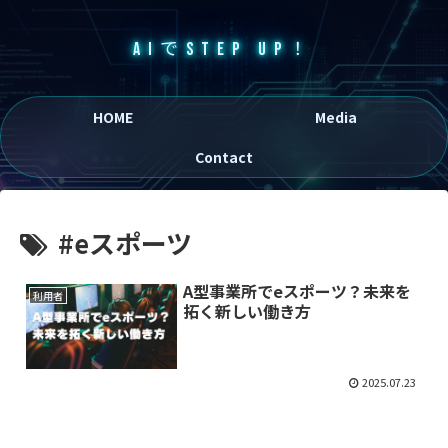
AIでSTEP UP！
HOME
Media
Contact
#eスポーツ
A型事業所でeスポーツ？未来を
利用者
拓く新しい働き方
2025.07.23