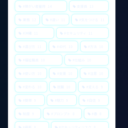
#障がい者雇用
14
支援員
13
業務
12
#違い
11
#気をつける
11
#沖縄
11
#セキュリティ
11
#選び方
11
#40代
10
#方法
10
#福祉職員
10
#仕組み
10
#使い方
10
#支援
10
#注意
10
#変わる
10
就職
10
#変える
9
#簡単
9
#魅力
9
#自信
9
制度
9
#プロンプト
8
#春
8
#最新
8
#セキュリティリスク
8