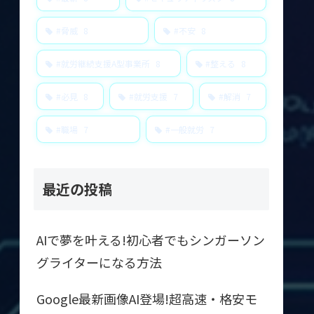
#脅威
8
#不安
8
#就労継続支援A型事業所
8
#整える
8
#必見
8
#就労支援
7
#解消
7
#職場
7
#一般就労
7
最近の投稿
AIで夢を叶える!初心者でもシンガーソン
グライターになる方法
Google最新画像AI登場!超高速・格安モ