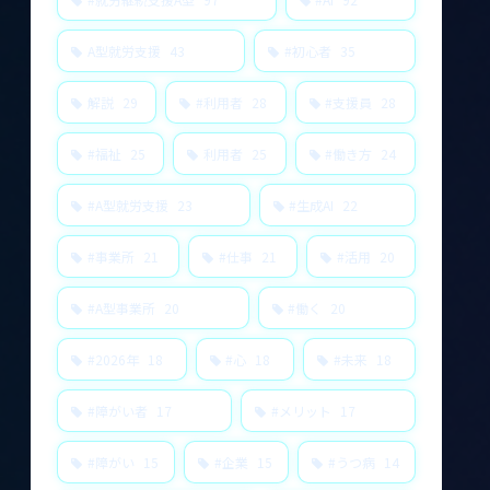
A型就労支援
43
#初心者
35
解説
29
#利用者
28
#支援員
28
#福祉
25
利用者
25
#働き方
24
#A型就労支援
23
#生成AI
22
#事業所
21
#仕事
21
#活用
20
#A型事業所
20
#働く
20
#2026年
18
#心
18
#未来
18
#障がい者
17
#メリット
17
#障がい
15
#企業
15
#うつ病
14