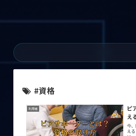
#資格
ピ
利用者
え
今、
える