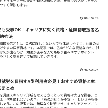
ピアサポーターの役割や資格取得の方法、現場での活かし方をわ
やすく解説します。
2026.02.24
でも受験OK！キャリアに効く資格・危険物取扱者乙
の勉強法
物取扱者乙4は、資格に詳しくない人でも挑戦しやすく、仕事の幅
げやすい国家資格です。本記事では、乙4がどんな資格なのか、試
は何が出るのか、勉強が苦手な人でも取り組みやすいポイント
やさしく噛み砕いて解説していきます。
2026.02.24
般就労を目指すA型利用者必見！おすすめ資格と勉
法まとめ
を見据えキャリア形成を考える方にとって資格は大きな武器、と
え「何を取ればいいの？」「勉強が続くか不安…」という声も多
しょう。この記事では、無理なく挑戦できてキャリアアップにも
せる資格と、その勉強法について紹介します。