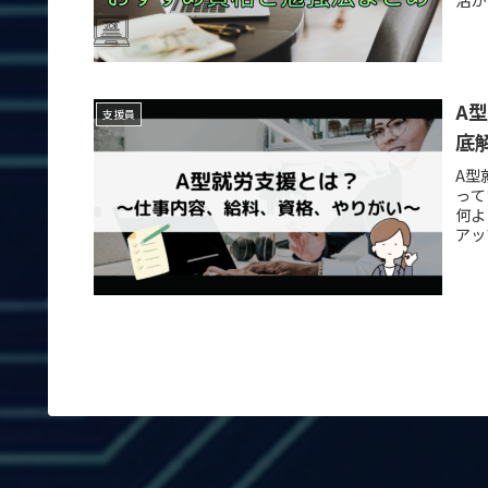
A
支援員
底
A型
って
何よ
アッ