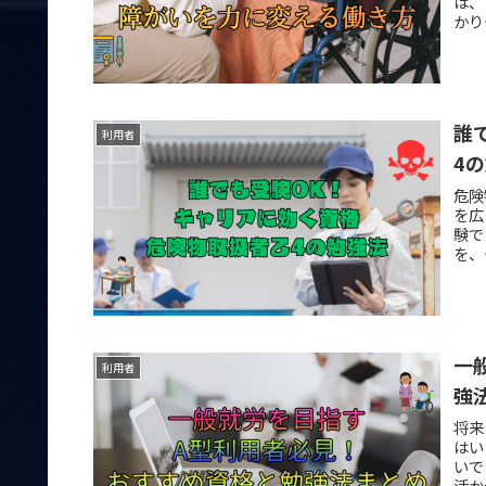
は、
かり
誰
利用者
4
危険
を広
験で
を、
一
利用者
強
将来
はい
いで
活か