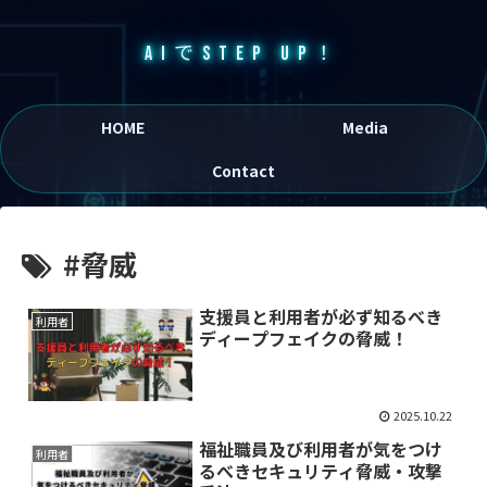
AIでSTEP UP！
HOME
Media
Contact
#脅威
支援員と利用者が必ず知るべき
利用者
ディープフェイクの脅威！
2025.10.22
福祉職員及び利用者が気をつけ
利用者
るべきセキュリティ脅威・攻撃