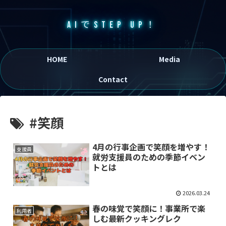
AIでSTEP UP！
HOME
Media
Contact
#笑顔
4月の行事企画で笑顔を増やす！
支援員
就労支援員のための季節イベン
トとは
2026.03.24
春の味覚で笑顔に！事業所で楽
利用者
しむ最新クッキングレク