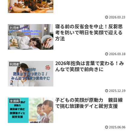
2026.03.23
寝る前の反省会を中止！反芻思
利用者
考を防いで明日を笑顔で迎える
方法
2026.03.18
2026年抱負は言葉で変わる！み
利用者
んなで笑顔で前向きに
2025.12.19
子どもの笑顔が原動力 親目線
支援員
で挑む放課後デイと就労支援
2025.06.06