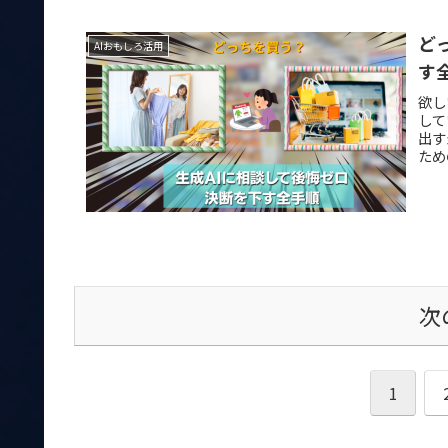
ど
AIおもしろ活用
す
欲し
して
出す
ため
次
1