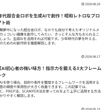
2026.06.20
0年代超合金ロボを生成AIで創作！昭和レトロなプロ
プト術
期夢中になった超合金ロボ、なかでも自分で考えたオリジナルメ
カッコいい画像を創作してみたい、きっとそんな方もおられるこ
しょう。生成AIを活用すれば可能です。少年時代の夢を叶える、
のためのAI創作術を徹底解説します。
2026.06.17
成AI初心者の強い味方！指示力を鍛える3大フレーム
ーク
AIを使う場合、目的や条件を整理するフレームワークを活用する
答の精度や実用性が大きく改善できます。この記事では、
TC、PREP法、SCAMPER法を使ってAIをより上手に活用する方法
かりやすく解説します。
2026.05.23