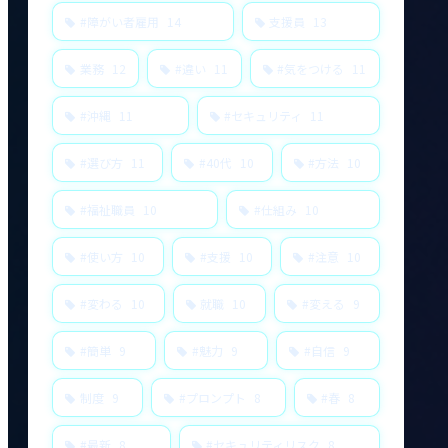
#障がい者雇用
14
支援員
13
業務
12
#違い
11
#気をつける
11
#沖縄
11
#セキュリティ
11
#選び方
11
#40代
10
#方法
10
#福祉職員
10
#仕組み
10
#使い方
10
#支援
10
#注意
10
#変わる
10
就職
10
#変える
9
#簡単
9
#魅力
9
#自信
9
制度
9
#プロンプト
8
#春
8
#最新
8
#セキュリティリスク
8