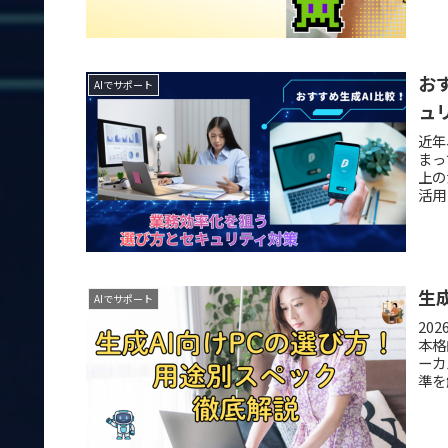
お
AIでサポート
ュ
近年
まっ
上の
活用
生
AIでサポート
20
本格
ーカ
準を