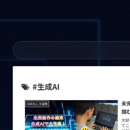
#生成AI
未
AIおもしろ活用
掴
大好
てこ