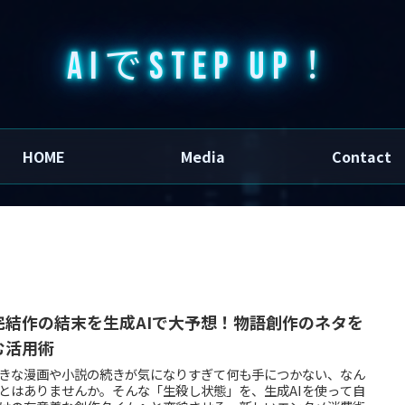
AIでSTEP UP！
HOME
Media
Contact
完結作の結末を生成AIで大予想！物語創作のネタを
む活用術
きな漫画や小説の続きが気になりすぎて何も手につかない、なん
とはありませんか。そんな「生殺し状態」を、生成AIを使って自