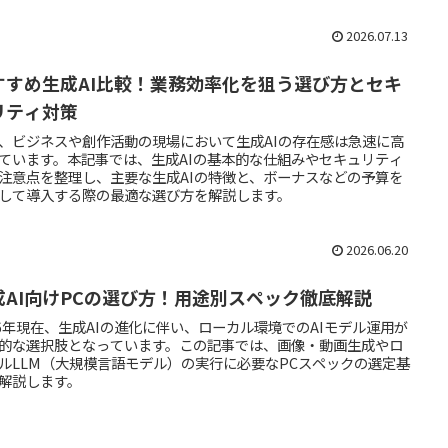
2026.07.13
すすめ生成AI比較！業務効率化を狙う選び方とセキ
リティ対策
、ビジネスや創作活動の現場において生成AIの存在感は急速に高
ています。本記事では、生成AIの基本的な仕組みやセキュリティ
注意点を整理し、主要な生成AIの特徴と、ボーナスなどの予算を
して導入する際の最適な選び方を解説します。
2026.06.20
成AI向けPCの選び方！用途別スペック徹底解説
26年現在、生成AIの進化に伴い、ローカル環境でのAIモデル運用が
的な選択肢となっています。この記事では、画像・動画生成やロ
ルLLM（大規模言語モデル）の実行に必要なPCスペックの選定基
解説します。