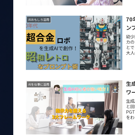
7
AIおもしろ活用
ン
幼少
カの
とで
大人
生
AIを仕事に活用
ワ
生成
と回
PG
をわ