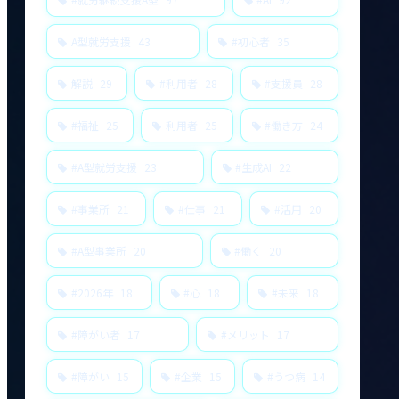
A型就労支援
43
#初心者
35
解説
29
#利用者
28
#支援員
28
#福祉
25
利用者
25
#働き方
24
#A型就労支援
23
#生成AI
22
#事業所
21
#仕事
21
#活用
20
#A型事業所
20
#働く
20
#2026年
18
#心
18
#未来
18
#障がい者
17
#メリット
17
#障がい
15
#企業
15
#うつ病
14