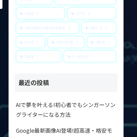
#脅威
8
#不安
8
#就労継続支援A型事業所
8
#整える
8
#必見
8
#就労支援
7
#解消
7
#職場
7
#一般就労
7
最近の投稿
AIで夢を叶える!初心者でもシンガーソン
グライターになる方法
Google最新画像AI登場!超高速・格安モ