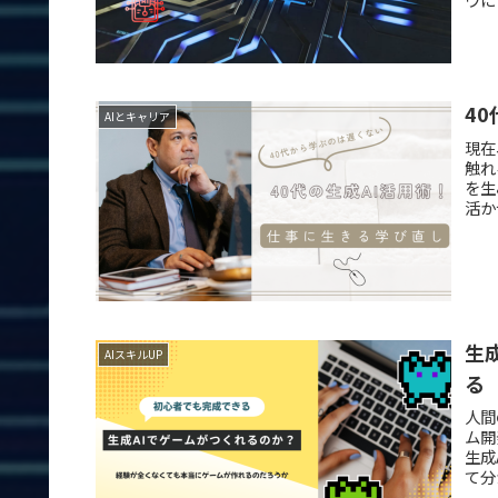
4
AIとキャリア
現在
触れ
を生
活か
生
AIスキルUP
る
人間
ム開
生成
て分