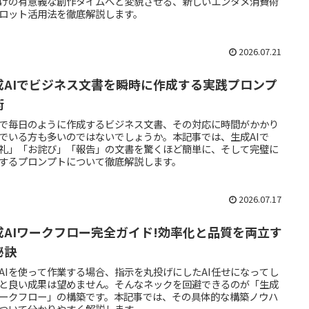
けの有意義な創作タイムへと変貌させる、新しいエンタメ消費術
ロット活用法を徹底解説します。
2026.07.21
成AIでビジネス文書を瞬時に作成する実践プロンプ
術
で毎日のように作成するビジネス文書、その対応に時間がかかり
でいる方も多いのではないでしょうか。本記事では、生成AIで
礼」「お詫び」「報告」の文書を驚くほど簡単に、そして完璧に
するプロンプトについて徹底解説します。
2026.07.17
成AIワークフロー完全ガイド!効率化と品質を両立す
秘訣
AIを使って作業する場合、指示を丸投げにしたAI任せになってし
と良い成果は望めません。そんなネックを回避できるのが「生成
ワークフロー」の構築です。本記事では、その具体的な構築ノウハ
ついて分かりやすく解説します。