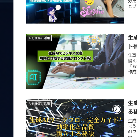
分だ
とプ
生
AIを仕事に活用
ト
仕事
悩ん
「お
作成
生
AIを仕事に活用
る
生成
まう
AI
ウに