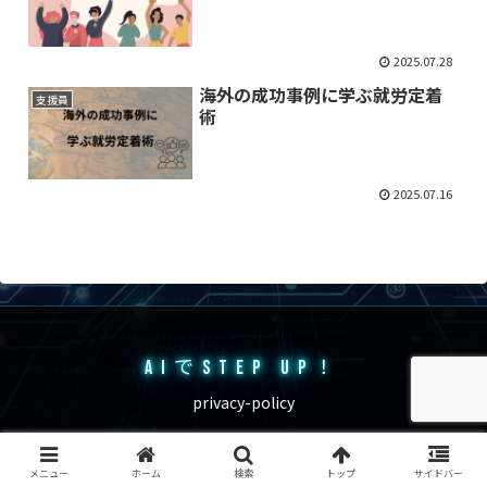
2025.07.28
海外の成功事例に学ぶ就労定着
支援員
術
2025.07.16
AIでSTEP UP！
privacy-policy
© 2025 AIでStep up！.
メニュー
ホーム
検索
トップ
サイドバー