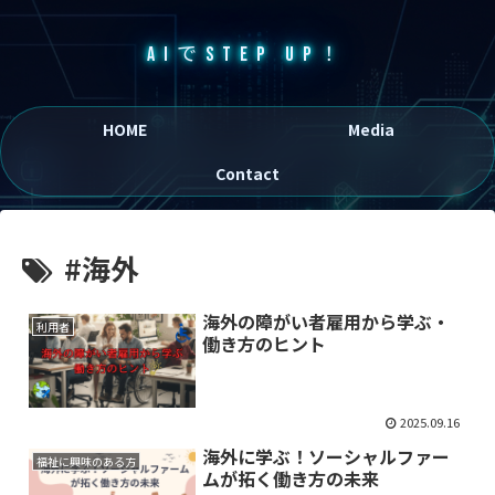
AIでSTEP UP！
HOME
Media
Contact
#海外
海外の障がい者雇用から学ぶ・
利用者
働き方のヒント
2025.09.16
海外に学ぶ！ソーシャルファー
福祉に興味のある方
ムが拓く働き方の未来