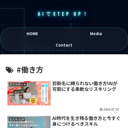
AIでSTEP UP！
HOME
Media
Contact
#働き方
診断名に縛られない働き方!AIが
AIでサポート
可能にする柔軟なリスキリング
2026.07.13
AI時代を生き残る働き方と今すぐ
AIスキルUP
身につけるべきスキル