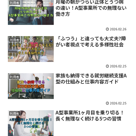
月曜の朝がつらい正体とうつ病
利用者
の違い！A型事業所での無理ない
働き方
2026.02.26
「ふつう」と違っても大丈夫?障
利用者
がい者視点で考える多様性社会
2026.02.25
家族も納得できる就労継続支援A
利用者
型の仕組みと仕事内容ガイド
2026.02.25
A型事業所1ヶ月目を乗り切る！
利用者
長く無理なく続ける5つの習慣