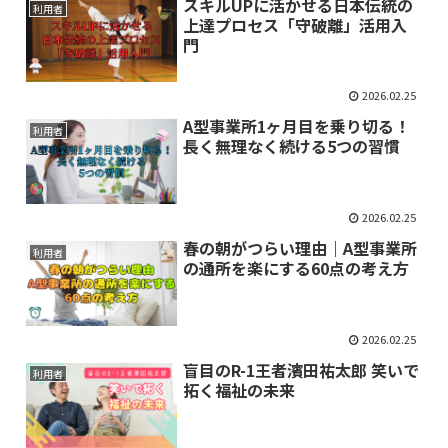
スキルUPに活かせる日本伝統の
利用者
上達プロセス「守破離」活用入
門
2026.02.25
A型事業所1ヶ月目を乗り切る！
利用者
長く無理なく続ける5つの習慣
2026.02.25
春の朝がつらい理由｜A型事業所
利用者
の通所を楽にする60点の考え方
2026.02.25
盲目のR-1王者濱田祐太郎 笑いで
利用者
拓く福祉の未来