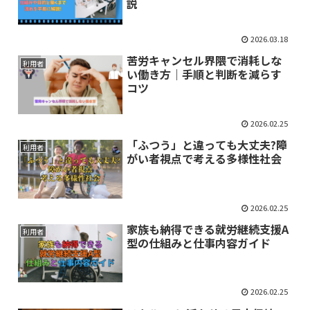
説
2026.03.18
苦労キャンセル界隈で消耗しな
利用者
い働き方｜手順と判断を減らす
コツ
2026.02.25
「ふつう」と違っても大丈夫?障
利用者
がい者視点で考える多様性社会
2026.02.25
家族も納得できる就労継続支援A
利用者
型の仕組みと仕事内容ガイド
2026.02.25