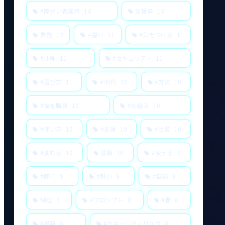
#障がい者雇用
14
支援員
13
業務
12
#違い
11
#気をつける
11
#沖縄
11
#セキュリティ
11
#選び方
11
#40代
10
#方法
10
#福祉職員
10
#仕組み
10
#使い方
10
#支援
10
#注意
10
#変わる
10
就職
10
#変える
9
#簡単
9
#魅力
9
#自信
9
制度
9
#プロンプト
8
#春
8
#最新
8
#セキュリティリスク
8