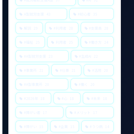
A型就労支援
43
#初心者
35
解説
29
#利用者
28
#支援員
28
#福祉
25
利用者
25
#働き方
24
#A型就労支援
23
#生成AI
22
#事業所
21
#仕事
21
#活用
20
#A型事業所
20
#働く
20
#2026年
18
#心
18
#未来
18
#障がい者
17
#メリット
17
#障がい
15
#企業
15
#うつ病
14