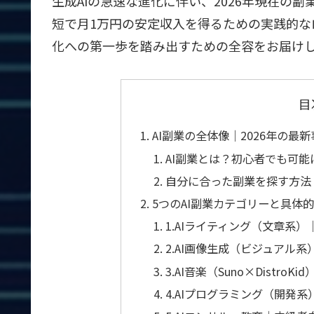
生成AIの急速な進化に伴い、2026年現在の
短で月1万円の安定収入を得るための実践的
化への第一歩を踏み出すための全容をお届け
目
AI副業の全体像｜2026年の
AI副業とは？初心者でも可能
自分に合った副業を探す方法
5つのAI副業カテゴリーと具体
1.AIライティング（文章系
2.AI画像生成（ビジュアル
3.AI音楽（Suno×Distr
4.AIプログラミング（開発