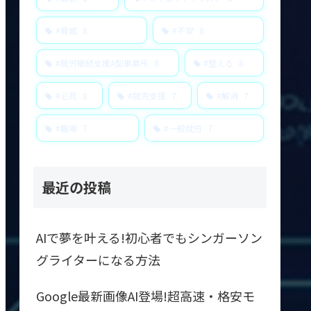
#脅威
8
#不安
8
#就労継続支援A型事業所
8
#整える
8
#必見
8
#就労支援
7
#解消
7
#職場
7
#一般就労
7
最近の投稿
AIで夢を叶える!初心者でもシンガーソン
グライターになる方法
Google最新画像AI登場!超高速・格安モ