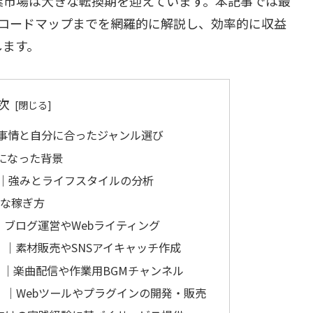
副業市場は大きな転換期を迎えています。本記事では最
なロードマップまでを網羅的に解説し、効率的に収益
します。
次
最新事情と自分に合ったジャンル選び
になった背景
｜強みとライフスタイルの分析
的な稼ぎ方
）｜ブログ運営やWebライティング
系）｜素材販売やSNSアイキャッチ作成
oKid）｜楽曲配信や作業用BGMチャンネル
系）｜Webツールやプラグインの開発・販売