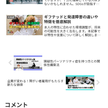
ないかもしれません。SDGsが目指す
「誰一人取り残さない」社会の実現は、
重要なテーマの一つです。SDGsと福祉
について私たちができることを考えてい
ギフテッドと発達障害の違いや
利用者
きます。
特徴を徹底解説
本人の特性に合わせた環境調整が、将来
の可能性を大きく左右します。本記事で
は特性や支援について詳しく解説しま
す。
猜疑性パーソナリティ症を持つ方との関
係性構築法
企業が変わる！障がい者雇用がもたらす
新たな価値
コメント