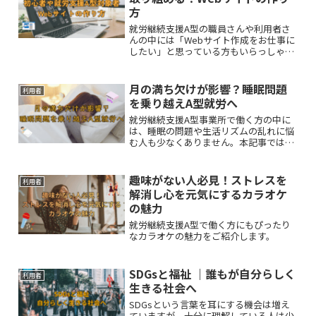
方
就労継続支援A型の職員さんや利用者さ
んの中には「Webサイト作成をお仕事に
したい」と思っている方もいらっしゃる
ことでしょう。そんな方々に向けてWeb
サイト作成の基本から準備のポイントま
で解説します。
月の満ち欠けが影響？睡眠問題
利用者
を乗り越えA型就労へ
就労継続支援A型事業所で働く方の中に
は、睡眠の問題や生活リズムの乱れに悩
む人も少なくありません。本記事では、
月の満ち欠けなど自然のリズムと睡眠の
関係を解説し、A型就労事業所で実践で
きる具体的な生活リズム改善の方法を紹
趣味がない人必見！ストレスを
利用者
介します。
解消し心を元気にするカラオケ
の魅力
就労継続支援A型で働く方にもぴったり
なカラオケの魅力をご紹介します。
SDGsと福祉 ｜誰もが自分らしく
利用者
生きる社会へ
SDGsという言葉を耳にする機会は増え
ていますが、十分に理解している人は少