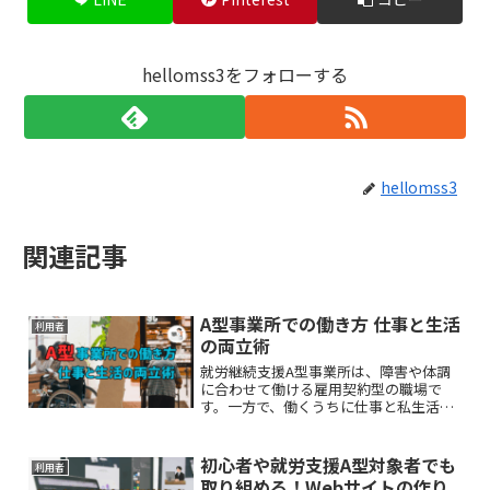
hellomss3をフォローする
hellomss3
関連記事
A型事業所での働き方 仕事と生活
利用者
の両立術
就労継続支援A型事業所は、障害や体調
に合わせて働ける雇用契約型の職場で
す。一方で、働くうちに仕事と私生活の
バランスに悩む人も少なくありません。
本記事では、A型事業所で自分らしく働
くためのワークライフバランスの整え方
初心者や就労支援A型対象者でも
利用者
を紹介します。
取り組める！Webサイトの作り