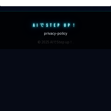
AIでSTEP UP！
privacy-policy
© 2025 AIでStep up！.