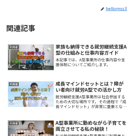
hellomss3
関連記事
家族も納得できる就労継続支援A
利用者
型の仕組みと仕事内容ガイド
本記事では、A型事業所の仕事内容や支
援体制についてご紹介します。
成長マインドセットとは？障が
利用者
い者向け就労A型での活かし方
就労継続支援A型事業所は社会参加する
ための大切な場所です。その過程で「成
長マインドセット」が非常に重要となり
ます。 本記事では、「成長マインドセッ
ト」の基本的な考え方と、A型就労の現
場で具体的な活かし方について詳しく解
A型事業所に勤めながら子育てを
利用者
説します。
両立させてる私の秘訣！
私は就労継続支援A型事業所に利用者と