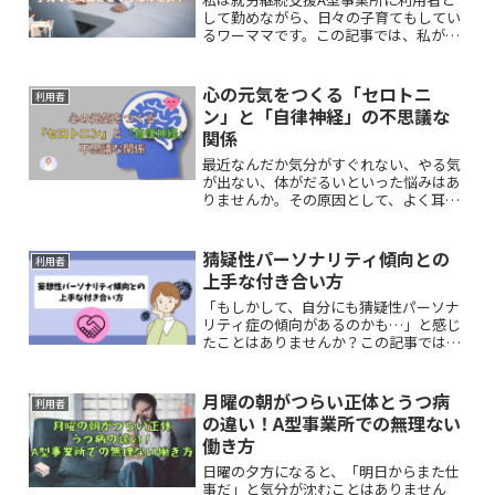
して勤めながら、日々の子育てもしてい
るワーママです。この記事では、私が実
践している工夫や時間の使い方、心の持
ち方など、リアルな体験をもとにした両
立の秘訣をご紹介します。
心の元気をつくる「セロトニ
利用者
ン」と「自律神経」の不思議な
関係
最近なんだか気分がすぐれない、やる気
が出ない、体がだるいといった悩みはあ
りませんか。その原因として、よく耳に
するのがセロトニンや自律神経という言
葉です。本記事では、私たちの心の安定
と体の調子を整えるこの二つについて解
猜疑性パーソナリティ傾向との
利用者
説します。
上手な付き合い方
「もしかして、自分にも猜疑性パーソナ
リティ症の傾向があるのかも…」と感じ
たことはありませんか？この記事では、
自分の傾向を否定するのではなく、やさ
しく受け止めながら日々を少しラクに過
ごすためのヒントをお伝えします。
月曜の朝がつらい正体とうつ病
利用者
の違い！A型事業所での無理ない
働き方
日曜の夕方になると、「明日からまた仕
事だ」と気分が沈むことはありません